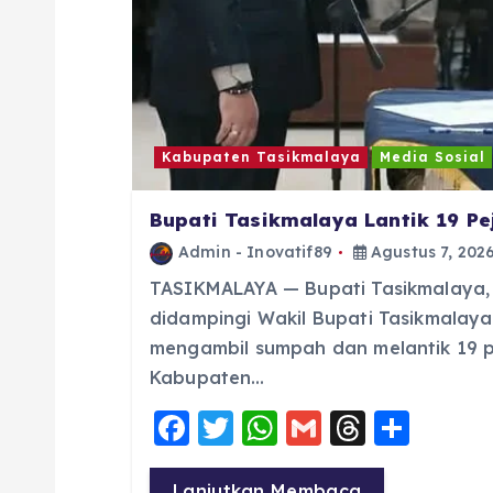
o
s
Kabupaten Tasikmalaya
Media Sosial
Bupati Tasikmalaya Lantik 19 P
Admin - Inovatif89
Agustus 7, 202
TASIKMALAYA — Bupati Tasikmalaya, Dr
didampingi Wakil Bupati Tasikmalaya H.
mengambil sumpah dan melantik 19 p
Kabupaten…
F
T
W
G
T
S
a
w
h
m
h
h
Lanjutkan Membaca