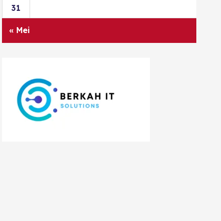
31
« Mei