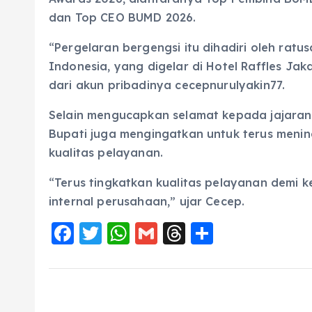
dan Top CEO BUMD 2026.
“Pergelaran bergengsi itu dihadiri oleh rat
Indonesia, yang digelar di Hotel Raffles Jaka
dari akun pribadinya cecepnurulyakin77.
Selain mengucapkan selamat kepada jajaran
Bupati juga mengingatkan untuk terus meni
kualitas pelayanan.
“Terus tingkatkan kualitas pelayanan demi 
internal perusahaan,” ujar Cecep.
F
T
W
G
T
S
a
w
h
m
h
h
c
it
a
ai
re
a
e
te
ts
l
a
re