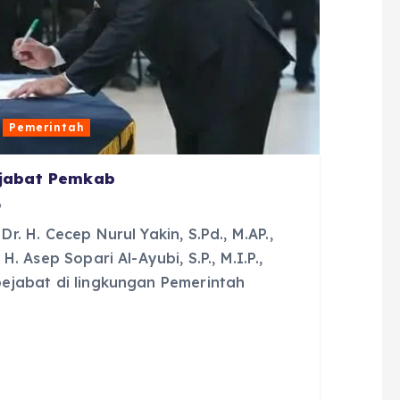
Pemerintah
ejabat Pemkab
6
. H. Cecep Nurul Yakin, S.Pd., M.AP.,
 Asep Sopari Al-Ayubi, S.P., M.I.P.,
ejabat di lingkungan Pemerintah