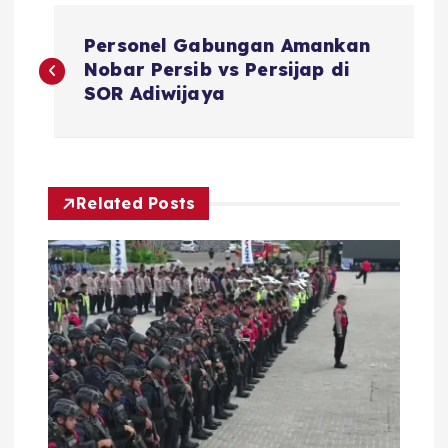
N
Personel Gabungan Amankan
a
Nobar Persib vs Persijap di
SOR Adiwijaya
v
i
Related Posts
g
a
s
i
p