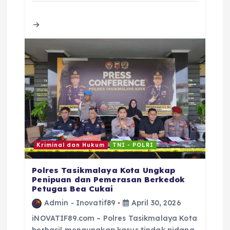
b
r
A
d
o
p
s
o
p
k
Kriminal dan Hukum
TNI - POLRI
Polres Tasikmalaya Kota Ungkap
Penipuan dan Pemerasan Berkedok
Petugas Bea Cukai
Admin - Inovatif89
April 30, 2026
iNOVATIF89.com – Polres Tasikmalaya Kota