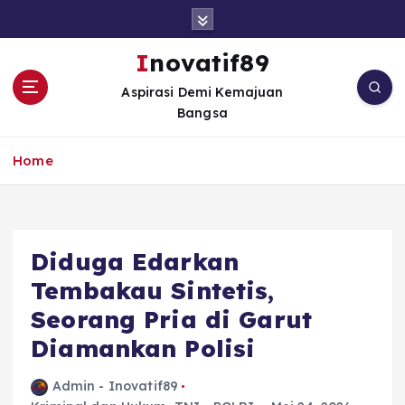
S
k
i
Inovatif89
p
Aspirasi Demi Kemajuan
t
Bangsa
o
c
o
Home
n
t
e
n
Diduga Edarkan
t
Tembakau Sintetis,
Seorang Pria di Garut
Diamankan Polisi
Admin - Inovatif89