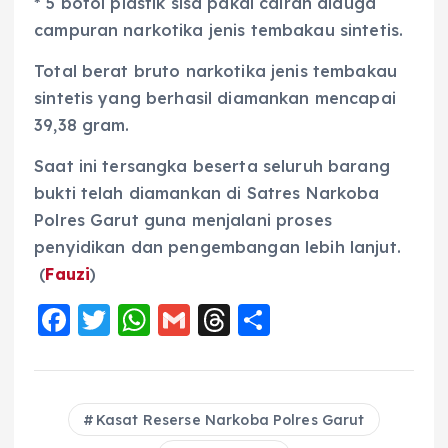
* 5 botol plastik sisa pakai cairan diduga
campuran narkotika jenis tembakau sintetis.
Total berat bruto narkotika jenis tembakau
sintetis yang berhasil diamankan mencapai
39,38 gram.
Saat ini tersangka beserta seluruh barang
bukti telah diamankan di Satres Narkoba
Polres Garut guna menjalani proses
penyidikan dan pengembangan lebih lanjut.
(
Fauzi
)
F
T
W
G
T
S
a
w
h
m
h
h
c
it
a
ai
re
a
e
te
ts
l
a
re
Kasat Reserse Narkoba Polres Garut