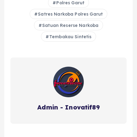
b
r
A
d
Polres Garut
o
p
s
Satres Narkoba Polres Garut
o
p
Satuan Reserse Narkoba
k
Tembakau Sintetis
Admin - Inovatif89