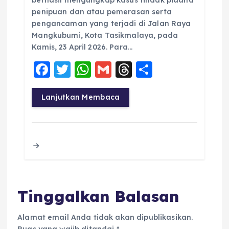
berhasil mengungkap kasus tindak pidana
penipuan dan atau pemerasan serta
pengancaman yang terjadi di Jalan Raya
Mangkubumi, Kota Tasikmalaya, pada
Kamis, 23 April 2026. Para…
F
T
W
G
T
S
a
w
h
m
h
h
c
it
a
ai
re
a
Lanjutkan Membaca
e
te
ts
l
a
re
b
r
A
d
o
p
s
o
p
k
Tinggalkan Balasan
Alamat email Anda tidak akan dipublikasikan.