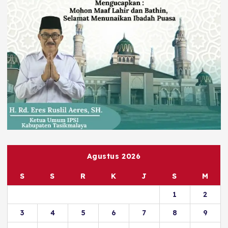
Agustus 2026
S
S
R
K
J
S
M
1
2
3
4
5
6
7
8
9