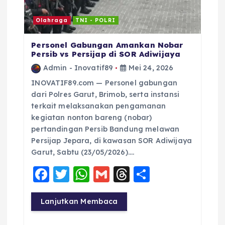
o
Olahraga
TNI - POLRI
s
Personel Gabungan Amankan Nobar
Persib vs Persijap di SOR Adiwijaya
Admin - Inovatif89
Mei 24, 2026
INOVATIF89.com — Personel gabungan
dari Polres Garut, Brimob, serta instansi
terkait melaksanakan pengamanan
kegiatan nonton bareng (nobar)
pertandingan Persib Bandung melawan
Persijap Jepara, di kawasan SOR Adiwijaya
Garut, Sabtu (23/05/2026)….
F
T
W
G
T
S
a
w
h
m
h
h
c
it
a
ai
re
a
Lanjutkan Membaca
e
te
ts
l
a
re