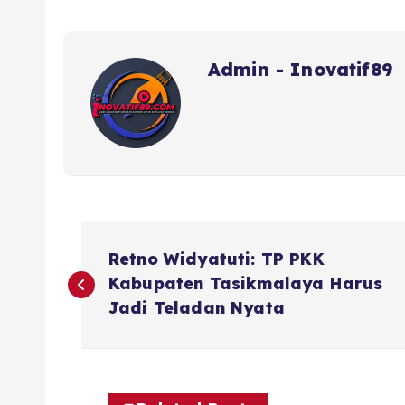
Admin - Inovatif89
N
Retno Widyatuti: TP PKK
a
Kabupaten Tasikmalaya Harus
Jadi Teladan Nyata
v
i