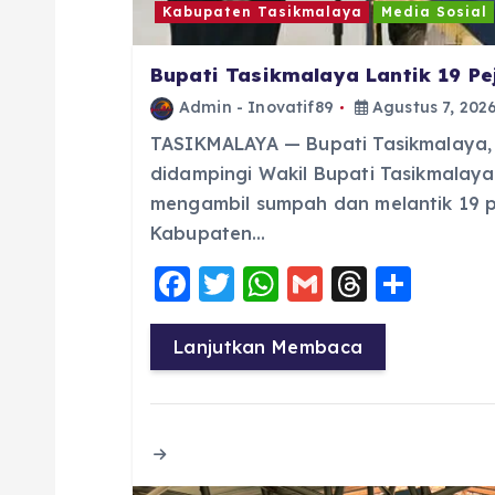
Kabupaten Tasikmalaya
Media Sosial
Bupati Tasikmalaya Lantik 19 P
Admin - Inovatif89
Agustus 7, 202
TASIKMALAYA — Bupati Tasikmalaya, Dr
didampingi Wakil Bupati Tasikmalaya H.
mengambil sumpah dan melantik 19 p
Kabupaten…
F
T
W
G
T
S
a
w
h
m
h
h
c
it
a
ai
re
a
Lanjutkan Membaca
e
te
ts
l
a
re
b
r
A
d
o
p
s