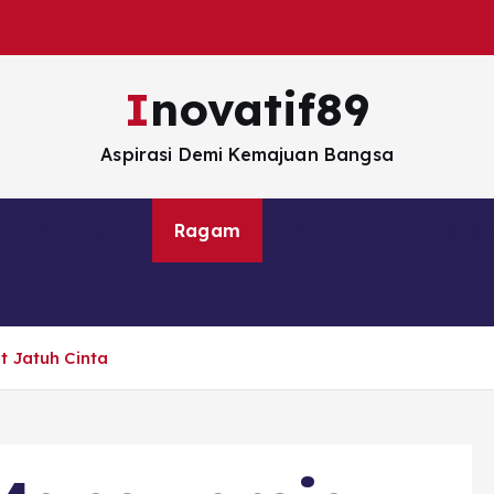
Inovatif89
Aspirasi Demi Kemajuan Bangsa
Peristiwa
Ragam
Nasional
Ekono
t Jatuh Cinta