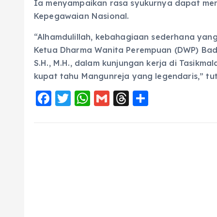
Ia menyampaikan rasa syukurnya dapat me
Kepegawaian Nasional.
“Alhamdulillah, kebahagiaan sederhana ya
Ketua Dharma Wanita Perempuan (DWP) Badan
S.H., M.H., dalam kunjungan kerja di Tasikma
kupat tahu Mangunreja yang legendaris,” tu
F
T
W
G
T
S
a
w
h
m
h
h
c
it
a
ai
re
a
e
te
ts
l
a
re
b
r
A
d
o
p
s
o
p
k