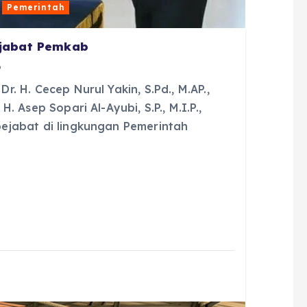
Pemerintah
ejabat Pemkab
6
. H. Cecep Nurul Yakin, S.Pd., M.AP.,
 Asep Sopari Al-Ayubi, S.P., M.I.P.,
ejabat di lingkungan Pemerintah