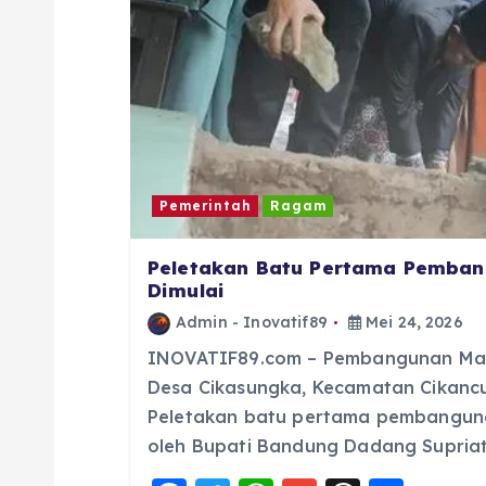
o
s
Pemerintah
Ragam
Peletakan Batu Pertama Pemban
Dimulai
Admin - Inovatif89
Mei 24, 2026
INOVATIF89.com – Pembangunan Masj
Desa Cikasungka, Kecamatan Cikancu
Peletakan batu pertama pembangunan
oleh Bupati Bandung Dadang Supria