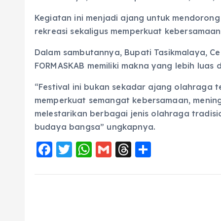
Kegiatan ini menjadi ajang untuk mendorong
rekreasi sekaligus memperkuat kebersamaan
Dalam sambutannya, Bupati Tasikmalaya, C
FORMASKAB memiliki makna yang lebih luas d
“Festival ini bukan sekadar ajang olahraga 
memperkuat semangat kebersamaan, mening
melestarikan berbagai jenis olahraga tradis
budaya bangsa” ungkapnya.
F
T
W
G
T
S
a
w
h
m
h
h
c
it
a
ai
re
a
e
te
ts
l
a
re
b
r
A
d