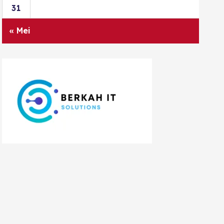
31
« Mei