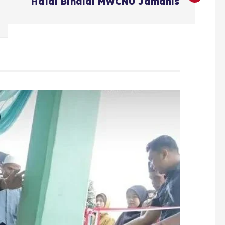
Halal Bihalal MWCNU Jamanis