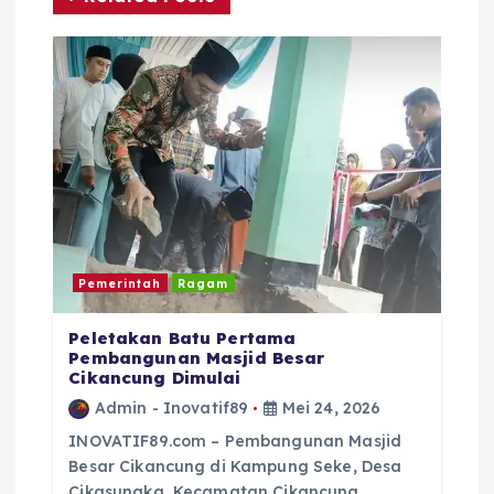
i
p
o
s
Pemerintah
Ragam
Peletakan Batu Pertama
Pembangunan Masjid Besar
Cikancung Dimulai
Admin - Inovatif89
Mei 24, 2026
INOVATIF89.com – Pembangunan Masjid
Besar Cikancung di Kampung Seke, Desa
Cikasungka, Kecamatan Cikancung,