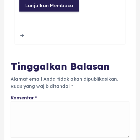
c
it
a
ai
re
a
Lanjutkan Membaca
e
te
ts
l
a
re
b
r
A
d
o
p
s
o
p
k
Tinggalkan Balasan
Alamat email Anda tidak akan dipublikasikan.
Ruas yang wajib ditandai
*
Komentar
*