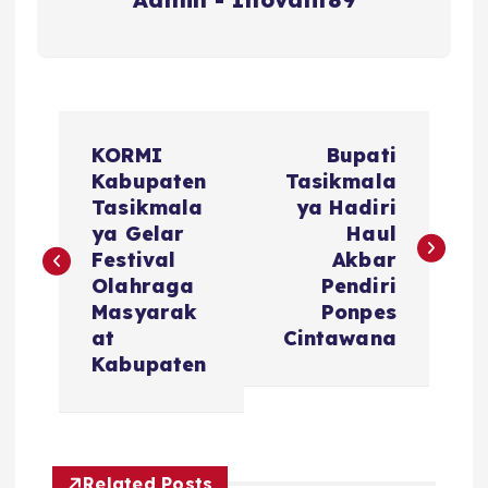
N
KORMI
Bupati
a
Kabupaten
Tasikmala
Tasikmala
ya Hadiri
v
ya Gelar
Haul
Festival
Akbar
i
Olahraga
Pendiri
Masyarak
Ponpes
g
at
Cintawana
Kabupaten
a
s
Related Posts