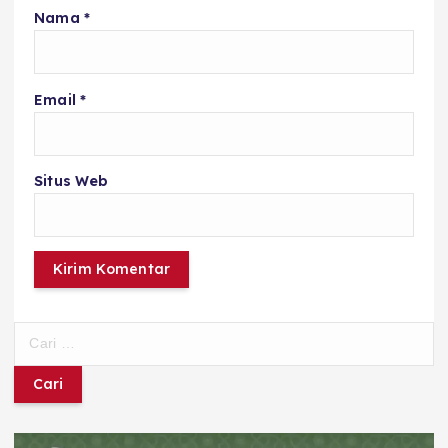
Nama
*
Email
*
Situs Web
C
a
r
i
u
n