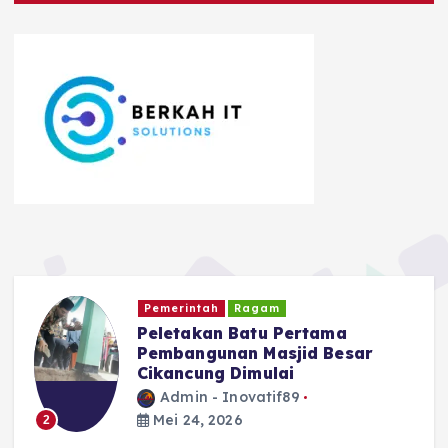
Kriminal dan Hukum
TNI - POLRI
Diduga Edarkan Tembakau
Sintetis, Seorang Pria di Garut
Diamankan Polisi
Admin - Inovatif89
Mei 24, 2026
3