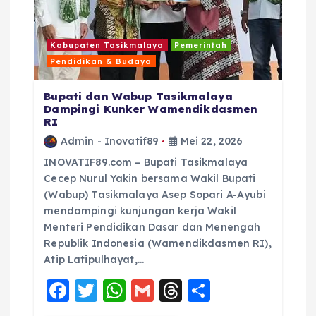
Kabupaten Tasikmalaya
Pemerintah
Pendidikan & Budaya
Bupati dan Wabup Tasikmalaya
Dampingi Kunker Wamendikdasmen
RI
Admin - Inovatif89
Mei 22, 2026
INOVATIF89.com – Bupati Tasikmalaya
Cecep Nurul Yakin bersama Wakil Bupati
(Wabup) Tasikmalaya Asep Sopari A-Ayubi
mendampingi kunjungan kerja Wakil
Menteri Pendidikan Dasar dan Menengah
Republik Indonesia (Wamendikdasmen RI),
Atip Latipulhayat,…
F
T
W
G
T
S
a
w
h
m
h
h