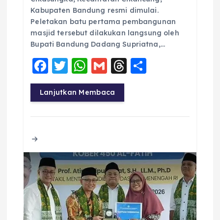
Kabupaten Bandung resmi dimulai.
Peletakan batu pertama pembangunan
masjid tersebut dilakukan langsung oleh
Bupati Bandung Dadang Supriatna,…
F
T
W
G
T
S
a
w
h
m
h
h
c
it
a
ai
re
a
Lanjutkan Membaca
e
te
ts
l
a
re
b
r
A
d
o
p
s
o
p
k