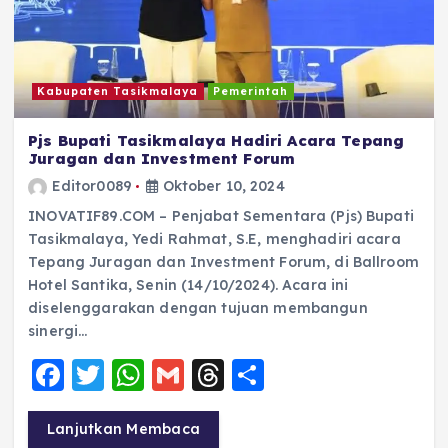
Kabupaten Tasikmalaya
Pemerintah
Pjs Bupati Tasikmalaya Hadiri Acara Tepang
Juragan dan Investment Forum
Editor0089
Oktober 10, 2024
INOVATIF89.COM – Penjabat Sementara (Pjs) Bupati
Tasikmalaya, Yedi Rahmat, S.E, menghadiri acara
Tepang Juragan dan Investment Forum, di Ballroom
Hotel Santika, Senin (14/10/2024). Acara ini
diselenggarakan dengan tujuan membangun
sinergi…
F
T
W
G
T
S
a
w
h
m
h
h
c
it
a
ai
re
a
Lanjutkan Membaca