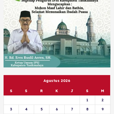
Agustus 2026
S
S
R
K
J
S
M
1
2
3
4
5
6
7
8
9