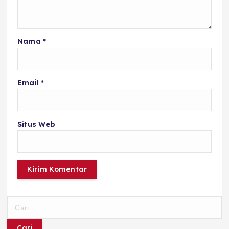
Nama
*
Email
*
Situs Web
C
a
r