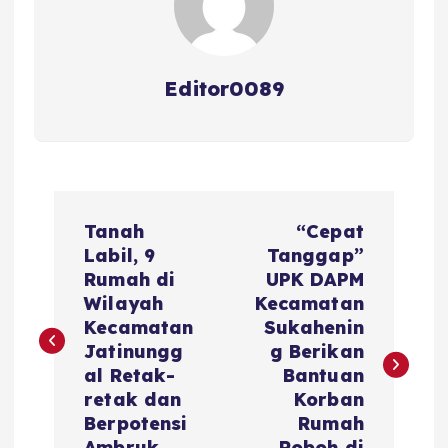
Editor0089
N
Tanah
“Cepat
a
Labil, 9
Tanggap”
Rumah di
UPK DAPM
v
Wilayah
Kecamatan
Kecamatan
Sukahenin
i
Jatinungg
g Berikan
al Retak-
Bantuan
g
retak dan
Korban
Berpotensi
Rumah
Ambruk
Roboh di