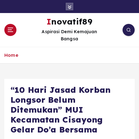
S
k
i
Inovatif89
p
Aspirasi Demi Kemajuan
t
Bangsa
o
c
o
Home
n
t
e
n
“10 Hari Jasad Korban
t
Longsor Belum
Ditemukan” MUI
Kecamatan Cisayong
Gelar Do’a Bersama