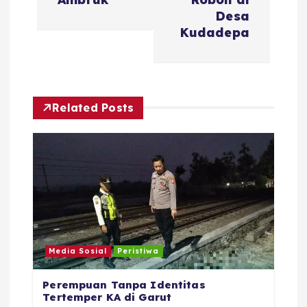
a
Desa
s
Kudadepa
i
p
Related Posts
o
s
Media Sosial
Peristiwa
Perempuan Tanpa Identitas
Tertemper KA di Garut