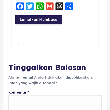
F
T
W
G
T
S
a
w
h
m
h
h
c
it
a
ai
re
a
Lanjutkan Membaca
e
te
ts
l
a
re
b
r
A
d
o
p
s
o
p
k
Tinggalkan Balasan
Alamat email Anda tidak akan dipublikasikan.
Ruas yang wajib ditandai
*
Komentar
*