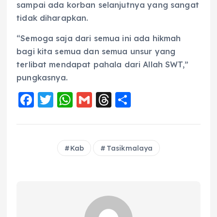
sampai ada korban selanjutnya yang sangat
tidak diharapkan.
“Semoga saja dari semua ini ada hikmah
bagi kita semua dan semua unsur yang
terlibat mendapat pahala dari Allah SWT,”
pungkasnya.
F
T
W
G
T
S
a
w
h
m
h
h
c
it
a
ai
re
a
e
te
ts
l
a
re
Kab
Tasikmalaya
b
r
A
d
o
p
s
o
p
k