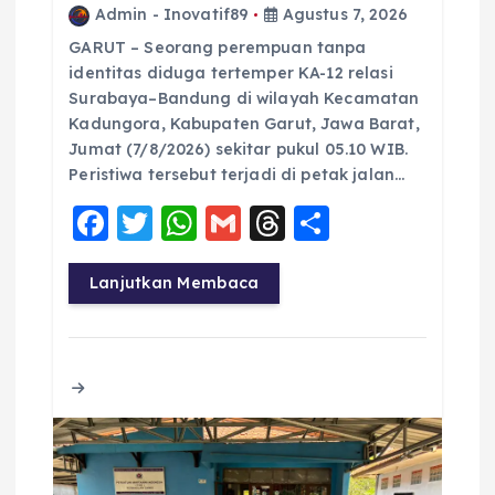
Admin - Inovatif89
Agustus 7, 2026
GARUT – Seorang perempuan tanpa
identitas diduga tertemper KA-12 relasi
Surabaya–Bandung di wilayah Kecamatan
Kadungora, Kabupaten Garut, Jawa Barat,
Jumat (7/8/2026) sekitar pukul 05.10 WIB.
Peristiwa tersebut terjadi di petak jalan…
F
T
W
G
T
S
a
w
h
m
h
h
c
it
a
ai
re
a
Lanjutkan Membaca
e
te
ts
l
a
re
b
r
A
d
o
p
s
o
p
k