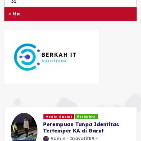
31
« Mei
Ragam
Safari Tantan Sulthon
Bukhawan Berakhir di Ciamis
Admin - Inovatif89