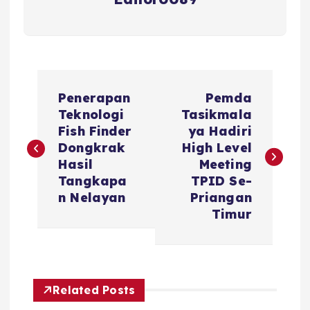
N
Penerapan
Pemda
a
Teknologi
Tasikmala
Fish Finder
ya Hadiri
v
Dongkrak
High Level
Hasil
Meeting
i
Tangkapa
TPID Se-
n Nelayan
Priangan
g
Timur
a
s
Related Posts