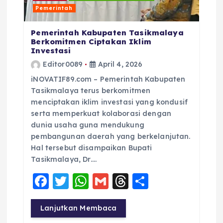
Pemerintah
Pemerintah Kabupaten Tasikmalaya
Berkomitmen Ciptakan Iklim
Investasi
Editor0089
April 4, 2026
iNOVATIF89.com – Pemerintah Kabupaten
Tasikmalaya terus berkomitmen
menciptakan iklim investasi yang kondusif
serta memperkuat kolaborasi dengan
dunia usaha guna mendukung
pembangunan daerah yang berkelanjutan.
Hal tersebut disampaikan Bupati
Tasikmalaya, Dr….
F
T
W
G
T
S
a
w
h
m
h
h
c
it
a
ai
re
a
Lanjutkan Membaca