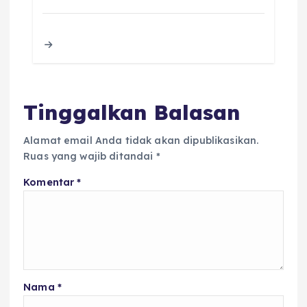
e
te
ts
l
a
re
b
r
A
d
o
p
s
o
p
k
Tinggalkan Balasan
Alamat email Anda tidak akan dipublikasikan.
Ruas yang wajib ditandai
*
Komentar
*
Nama
*