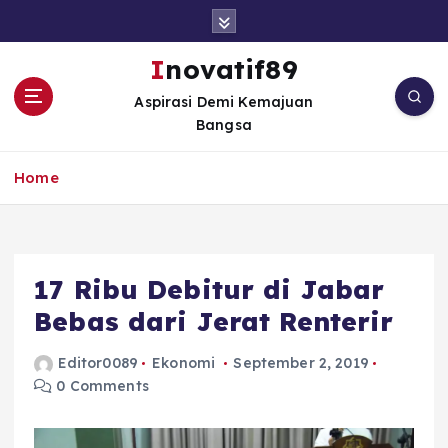
S
k
i
Inovatif89
p
Aspirasi Demi Kemajuan
t
Bangsa
o
c
o
Home
n
t
e
n
17 Ribu Debitur di Jabar
t
Bebas dari Jerat Renterir
Editor0089
Ekonomi
September 2, 2019
0 Comments