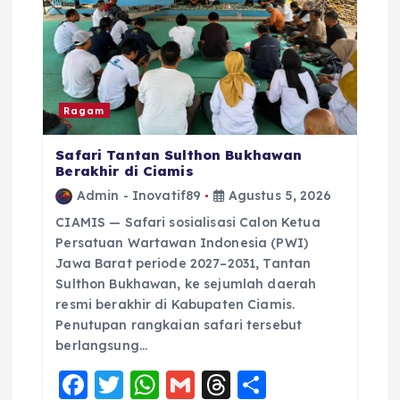
Ragam
Safari Tantan Sulthon Bukhawan
Berakhir di Ciamis
Admin - Inovatif89
Agustus 5, 2026
CIAMIS — Safari sosialisasi Calon Ketua
Persatuan Wartawan Indonesia (PWI)
Jawa Barat periode 2027–2031, Tantan
Sulthon Bukhawan, ke sejumlah daerah
resmi berakhir di Kabupaten Ciamis.
Penutupan rangkaian safari tersebut
berlangsung…
F
T
W
G
T
S