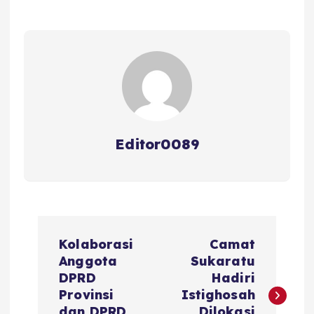
b
r
A
d
o
p
s
o
p
k
Editor0089
N
Kolaborasi
Camat
a
Anggota
Sukaratu
DPRD
Hadiri
v
Provinsi
Istighosah
dan DPRD
Dilokasi