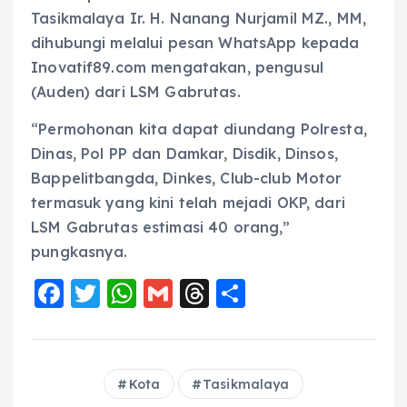
Tasikmalaya Ir. H. Nanang Nurjamil MZ., MM,
dihubungi melalui pesan WhatsApp kepada
Inovatif89.com mengatakan, pengusul
(Auden) dari LSM Gabrutas.
“Permohonan kita dapat diundang Polresta,
Dinas, Pol PP dan Damkar, Disdik, Dinsos,
Bappelitbangda, Dinkes, Club-club Motor
termasuk yang kini telah mejadi OKP, dari
LSM Gabrutas estimasi 40 orang,”
pungkasnya.
F
T
W
G
T
S
a
w
h
m
h
h
c
it
a
ai
re
a
e
te
ts
l
a
re
Kota
Tasikmalaya