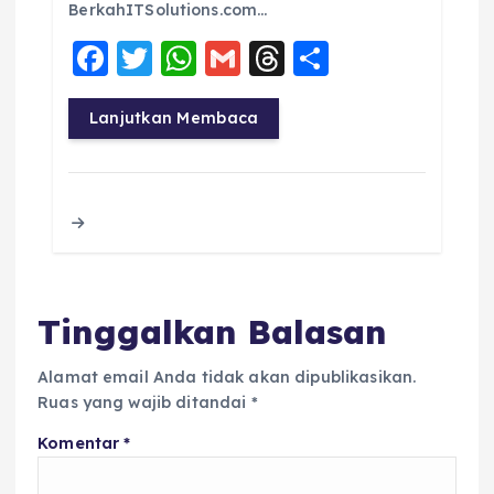
BerkahITSolutions.com…
F
T
W
G
T
S
a
w
h
m
h
h
c
it
a
ai
re
a
Lanjutkan Membaca
e
te
ts
l
a
re
b
r
A
d
o
p
s
o
p
k
Tinggalkan Balasan
Alamat email Anda tidak akan dipublikasikan.
Ruas yang wajib ditandai
*
Komentar
*