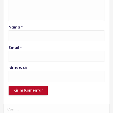
Nama
*
Email
*
Situs Web
C
a