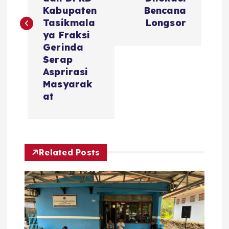
i
Kabupaten
Bencana
Tasikmala
Longsor
g
ya Fraksi
Gerinda
a
Serap
Asprirasi
s
Masyarak
at
i
p
Related Posts
o
s