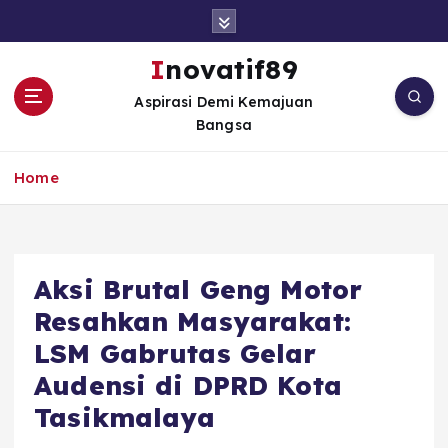
S
k
i
Inovatif89
p
Aspirasi Demi Kemajuan
t
Bangsa
o
c
o
Home
n
t
e
n
Aksi Brutal Geng Motor
t
Resahkan Masyarakat:
LSM Gabrutas Gelar
Audensi di DPRD Kota
Tasikmalaya