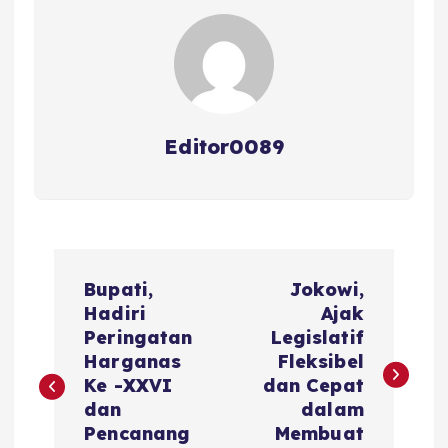
o
p
k
Editor0089
N
Bupati,
Jokowi,
a
Hadiri
Ajak
Peringatan
Legislatif
v
Harganas
Fleksibel
Ke -XXVI
dan Cepat
i
dan
dalam
Pencanang
Membuat