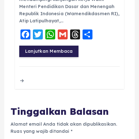
Menteri Pendidikan Dasar dan Menengah
Republik Indonesia (Wamendikdasmen RI),
Atip Latipulhayat,…
F
T
W
G
T
S
a
w
h
m
h
h
c
it
a
ai
re
a
Lanjutkan Membaca
e
te
ts
l
a
re
b
r
A
d
o
p
s
o
p
k
Tinggalkan Balasan
Alamat email Anda tidak akan dipublikasikan.
Ruas yang wajib ditandai
*