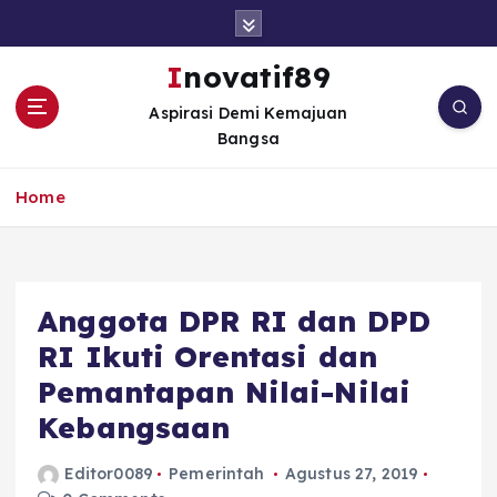
S
k
i
Inovatif89
p
Aspirasi Demi Kemajuan
t
Bangsa
o
c
o
Home
n
t
e
n
Anggota DPR RI dan DPD
t
RI Ikuti Orentasi dan
Pemantapan Nilai-Nilai
Kebangsaan
Editor0089
Pemerintah
Agustus 27, 2019