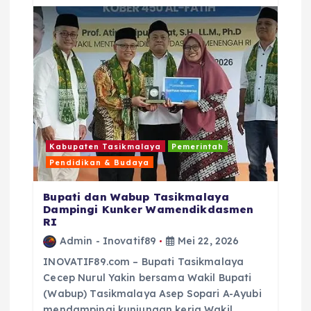
o
p
k
Kabupaten Tasikmalaya
Pemerintah
Pendidikan & Budaya
Bupati dan Wabup Tasikmalaya
Dampingi Kunker Wamendikdasmen
RI
Admin - Inovatif89
Mei 22, 2026
INOVATIF89.com – Bupati Tasikmalaya
Cecep Nurul Yakin bersama Wakil Bupati
(Wabup) Tasikmalaya Asep Sopari A-Ayubi
mendampingi kunjungan kerja Wakil