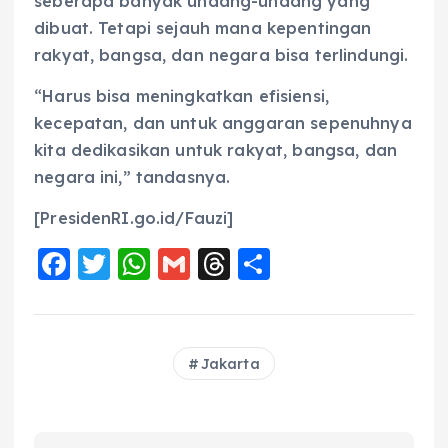
seberapa banyak undang-undang yang
dibuat. Tetapi sejauh mana kepentingan
rakyat, bangsa, dan negara bisa terlindungi.
“Harus bisa meningkatkan efisiensi,
kecepatan, dan untuk anggaran sepenuhnya
kita dedikasikan untuk rakyat, bangsa, dan
negara ini,” tandasnya.
[PresidenRI.go.id/Fauzi]
F
T
W
G
T
S
a
w
h
m
h
h
c
it
a
ai
re
a
e
te
ts
l
a
re
Jakarta
b
r
A
d
o
p
s