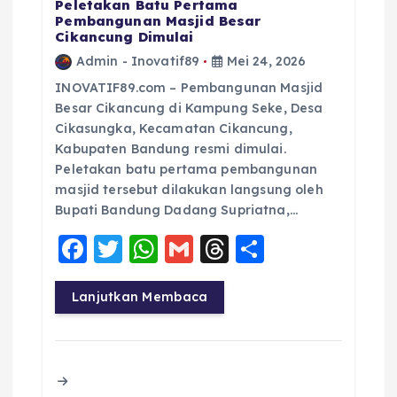
Peletakan Batu Pertama
Pembangunan Masjid Besar
Cikancung Dimulai
Admin - Inovatif89
Mei 24, 2026
INOVATIF89.com – Pembangunan Masjid
Besar Cikancung di Kampung Seke, Desa
Cikasungka, Kecamatan Cikancung,
Kabupaten Bandung resmi dimulai.
Peletakan batu pertama pembangunan
masjid tersebut dilakukan langsung oleh
Bupati Bandung Dadang Supriatna,…
F
T
W
G
T
S
a
w
h
m
h
h
c
it
a
ai
re
a
Lanjutkan Membaca
e
te
ts
l
a
re
b
r
A
d
o
p
s