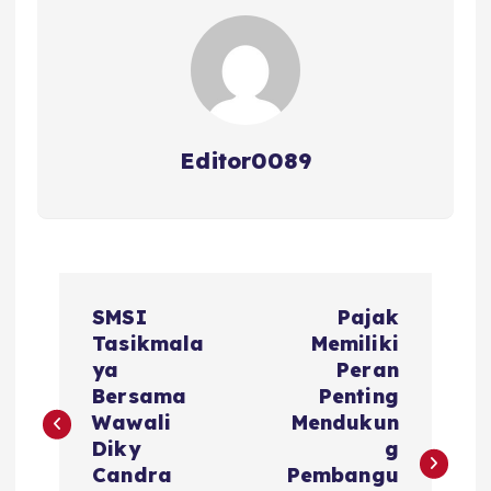
Editor0089
N
SMSI
Pajak
a
Tasikmala
Memiliki
ya
Peran
v
Bersama
Penting
Wawali
Mendukun
i
Diky
g
Candra
Pembangu