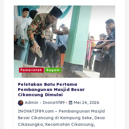
o
p
s
o
p
k
Pemerintah
Ragam
Peletakan Batu Pertama
Pembangunan Masjid Besar
Cikancung Dimulai
Admin - Inovatif89
Mei 24, 2026
INOVATIF89.com – Pembangunan Masjid
Besar Cikancung di Kampung Seke, Desa
Cikasungka, Kecamatan Cikancung,