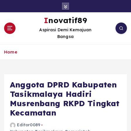
S
k
i
Inovatif89
p
Aspirasi Demi Kemajuan
t
Bangsa
o
c
o
Home
n
t
e
n
Anggota DPRD Kabupaten
t
Tasikmalaya Hadiri
Musrenbang RKPD Tingkat
Kecamatan
Editor0089