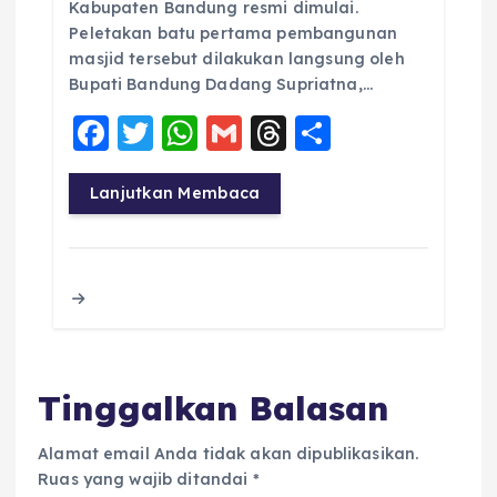
Kabupaten Bandung resmi dimulai.
Peletakan batu pertama pembangunan
masjid tersebut dilakukan langsung oleh
Bupati Bandung Dadang Supriatna,…
F
T
W
G
T
S
a
w
h
m
h
h
c
it
a
ai
re
a
Lanjutkan Membaca
e
te
ts
l
a
re
b
r
A
d
o
p
s
o
p
k
Tinggalkan Balasan
Alamat email Anda tidak akan dipublikasikan.
Ruas yang wajib ditandai
*