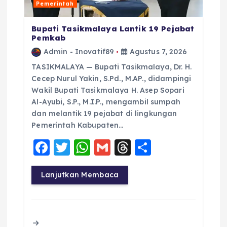
Pemerintah
Bupati Tasikmalaya Lantik 19 Pejabat
Pemkab
Admin - Inovatif89
Agustus 7, 2026
TASIKMALAYA — Bupati Tasikmalaya, Dr. H.
Cecep Nurul Yakin, S.Pd., M.AP., didampingi
Wakil Bupati Tasikmalaya H. Asep Sopari
Al-Ayubi, S.P., M.I.P., mengambil sumpah
dan melantik 19 pejabat di lingkungan
Pemerintah Kabupaten…
F
T
W
G
T
S
a
w
h
m
h
h
c
it
a
ai
re
a
Lanjutkan Membaca
e
te
ts
l
a
re
b
r
A
d