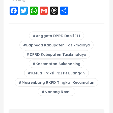
F
T
W
G
T
S
a
w
h
m
h
h
c
it
a
ai
re
a
e
te
ts
l
a
re
Anggota DPRD Dapil III
b
r
A
d
Bappeda Kabupaten Tasikmalaya
o
p
s
DPRD Kabupaten Tasikmalaya
o
p
Kecamatan Sukahening
k
Ketua Fraksi PDI Perjuangan
Musrenbang RKPD Tingkat Kecamatan
Nanang Romli