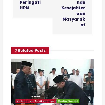
g
Peringati
nan
HPN
Kesejahter
a
aan
Masyarak
s
at
i
p
Related Posts
o
s
Kabupaten Tasikmalaya
Media Sosial