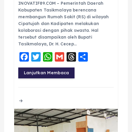
INOVATIF89.COM – Pemerintah Daerah
Kabupaten Tasikmalaya berencana
membangun Rumah Sakit (RS) di wilayah
Cipatujah dan Kadipaten melakukan
kolaborasi dengan pihak swasta. Hal
tersebut disampaikan oleh Bupati
Tasikmalaya, Dr. H. Cecep…
F
T
W
G
T
S
a
w
h
m
h
h
c
it
a
ai
re
a
Lanjutkan Membaca
e
te
ts
l
a
re
b
r
A
d
o
p
s
o
p
k