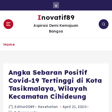
S
k
i
Inovatif89
p
Aspirasi Demi Kemajuan
t
Bangsa
o
c
o
Home
n
t
e
n
Angka Sebaran Positif
t
Covid-19 Tertinggi di Kota
Tasikmalaya, Wilayah
Kecamatan Cihideung
Editor0089
Kesehatan
April 21, 2020