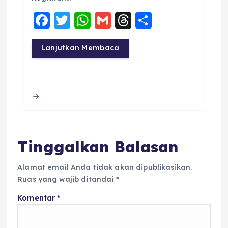
F
T
W
G
T
S
a
w
h
m
h
h
c
it
a
ai
re
a
Lanjutkan Membaca
e
te
ts
l
a
re
b
r
A
d
o
p
s
o
p
k
Tinggalkan Balasan
Alamat email Anda tidak akan dipublikasikan.
Ruas yang wajib ditandai
*
Komentar
*