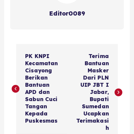
Editor0089
N
PK KNPI
Terima
a
Kecamatan
Bantuan
Cisayong
Masker
v
Berikan
Dari PLN
Bantuan
UIP JBT I
i
APD dan
Jabar,
Sabun Cuci
Bupati
g
Tangan
Sumedan
Kepada
Ucapkan
a
Puskesmas
Terimakasi
h