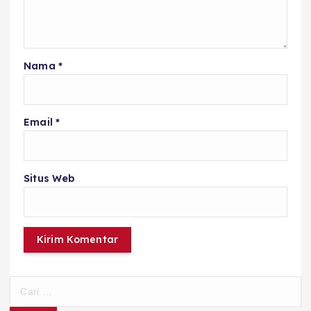
Nama
*
Email
*
Situs Web
C
a