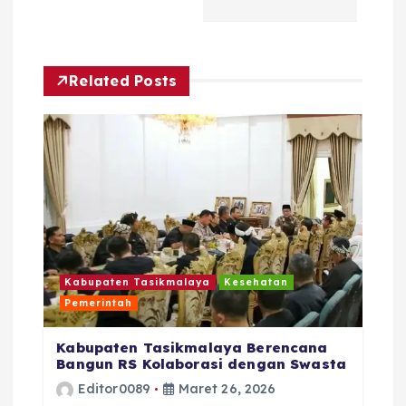
s
i
Related Posts
p
o
s
Kabupaten Tasikmalaya
Kesehatan
Pemerintah
Kabupaten Tasikmalaya Berencana
Bangun RS Kolaborasi dengan Swasta
Editor0089
Maret 26, 2026