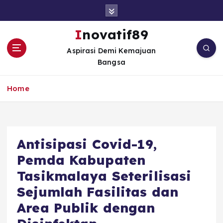
S
k
i
Inovatif89
p
Aspirasi Demi Kemajuan
t
Bangsa
o
c
o
Home
n
t
e
n
Antisipasi Covid-19,
t
Pemda Kabupaten
Tasikmalaya Seterilisasi
Sejumlah Fasilitas dan
Area Publik dengan