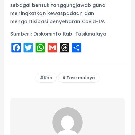
sebagai bentuk tanggungjawab guna
meningkatkan kewaspadaan dan
mengantisipasi penyebaran Covid-19.
Sumber : Diskominfo Kab. Tasikmalaya
F
T
W
G
T
S
a
w
h
m
h
h
c
it
a
ai
re
a
e
te
ts
l
a
re
Kab
Tasikmalaya
b
r
A
d
o
p
s
o
p
k