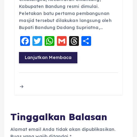
Kabupaten Bandung resmi dimulai.
Peletakan batu pertama pembangunan
masjid tersebut dilakukan langsung oleh
Bupati Bandung Dadang Supriatna,…
F
T
W
G
T
S
a
w
h
m
h
h
c
it
a
ai
re
a
Lanjutkan Membaca
e
te
ts
l
a
re
b
r
A
d
o
p
s
o
p
k
Tinggalkan Balasan
Alamat email Anda tidak akan dipublikasikan.
Ruas yang wajib ditandai
*