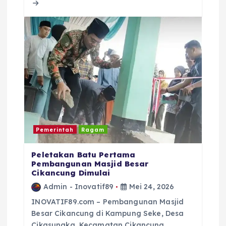
o
p
s
o
p
k
Pemerintah
Ragam
Peletakan Batu Pertama
Pembangunan Masjid Besar
Cikancung Dimulai
Admin - Inovatif89
Mei 24, 2026
INOVATIF89.com – Pembangunan Masjid
Besar Cikancung di Kampung Seke, Desa
Cikasungka, Kecamatan Cikancung,