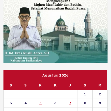
Agustus 2026
S
S
R
K
J
S
M
1
2
3
4
5
6
7
8
9