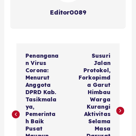
Editor0089
N
Penangana
Susuri
a
n Virus
Jalan
Corona:
Protokol,
v
Menurut
Forkopimd
Anggota
a Garut
i
DPRD Kab.
Himbau
Tasikmala
Warga
g
ya,
Kurangi
Pemerinta
Aktivitas
a
h Baik
Selama
Pusat
Masa
Maupun
Darurat