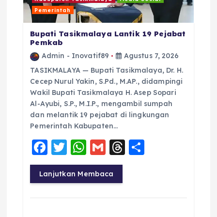
Pemerintah
Bupati Tasikmalaya Lantik 19 Pejabat
Pemkab
Admin - Inovatif89
Agustus 7, 2026
TASIKMALAYA — Bupati Tasikmalaya, Dr. H.
Cecep Nurul Yakin, S.Pd., M.AP., didampingi
Wakil Bupati Tasikmalaya H. Asep Sopari
Al-Ayubi, S.P., M.I.P., mengambil sumpah
dan melantik 19 pejabat di lingkungan
Pemerintah Kabupaten…
F
T
W
G
T
S
a
w
h
m
h
h
c
it
a
ai
re
a
Lanjutkan Membaca
e
te
ts
l
a
re
b
r
A
d