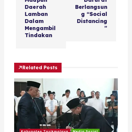
s
Daerah
Berlangsun
i
Lamban
g “Social
Dalam
Distancing
Mengambil
”
p
Tindakan
o
s
Related Posts
Kabupaten Tasikmalaya
Media Sosial