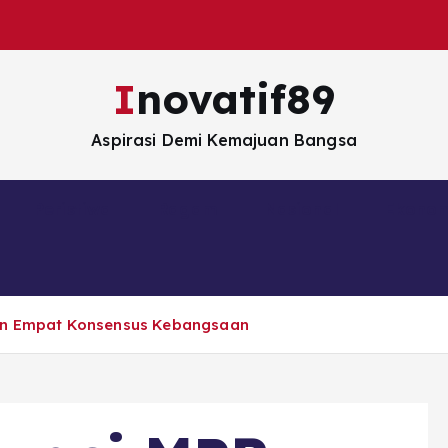
Inovatif89
Aspirasi Demi Kemajuan Bangsa
Peristiwa
Ragam
Nasional
Ekono
kan Empat Konsensus Kebangsaan