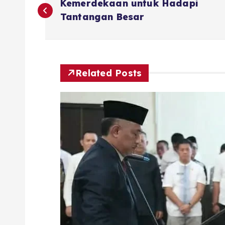
Kemerdekaan untuk Hadapi
a
Tantangan Besar
v
i
Related Posts
g
a
s
i
p