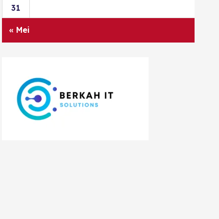
31
« Mei