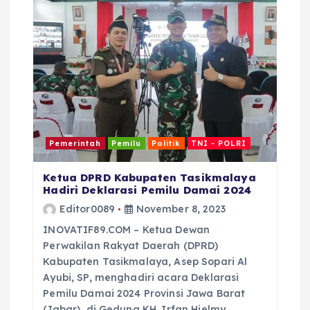
o
p
k
Pemerintah
Pemilu
Politik
TNI - POLRI
Ketua DPRD Kabupaten Tasikmalaya
Hadiri Deklarasi Pemilu Damai 2024
Editor0089
November 8, 2023
INOVATIF89.COM – Ketua Dewan
Perwakilan Rakyat Daerah (DPRD)
Kabupaten Tasikmalaya, Asep Sopari Al
Ayubi, SP, menghadiri acara Deklarasi
Pemilu Damai 2024 Provinsi Jawa Barat
(Jabar), di Gedung KH. Irfan Hielmy…