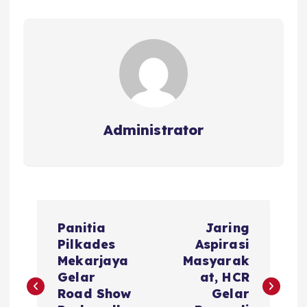
o
p
s
o
p
k
Administrator
N
Panitia
Jaring
a
Pilkades
Aspirasi
Mekarjaya
Masyarak
v
Gelar
at, HCR
Road Show
Gelar