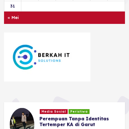
31
« Mei
Ragam
Safari Tantan Sulthon
Bukhawan Berakhir di Ciamis