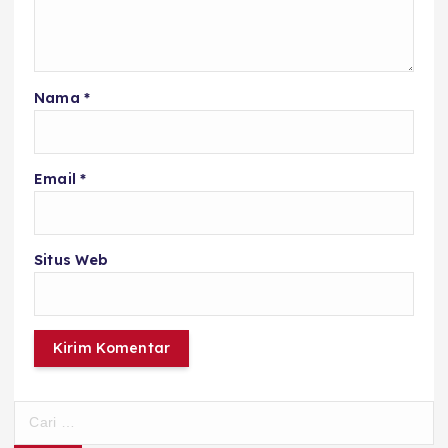
Nama
*
Email
*
Situs Web
C
a