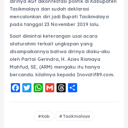
dirinya ikut dikontestasi politik di Kabupaten
Tasikmalaya dan sudah deklarasi
mencalonkan diri jadi Bupati Tasikmalaya
pada tanggal 23 November 2019 lalu.
Saat dimintai keterangan usai acara
silaturahmi terkait ungkapan yang
disampaikannya bahwa dirinya diaku-aku
oleh Partai Gerindra, H. Azies Rismaya
Mahfud, SE, (ARM) mengaku itu hanya
bercanda. kilahnya kepada Inovatif89.com.
F
T
W
G
T
S
a
w
h
m
h
h
c
it
a
ai
re
a
e
te
ts
l
a
re
Kab
Tasikmalaya
b
r
A
d