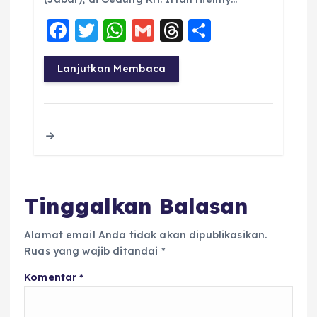
F
T
W
G
T
S
a
w
h
m
h
h
c
it
a
ai
re
a
Lanjutkan Membaca
e
te
ts
l
a
re
b
r
A
d
o
p
s
o
p
k
Tinggalkan Balasan
Alamat email Anda tidak akan dipublikasikan.
Ruas yang wajib ditandai
*
Komentar
*