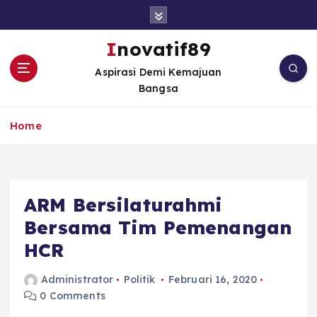
S
k
i
Inovatif89
p
Aspirasi Demi Kemajuan
t
Bangsa
o
c
o
Home
n
t
e
n
ARM Bersilaturahmi
t
Bersama Tim Pemenangan
HCR
Administrator
Politik
Februari 16, 2020
0 Comments