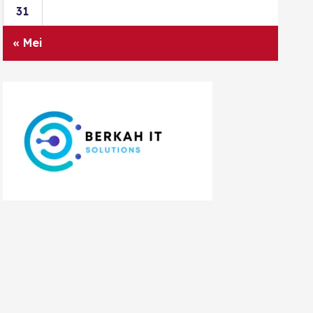
31
« Mei