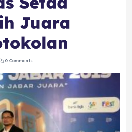
s Setda
ih Juara
tokolan
0 Comments