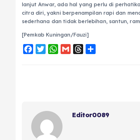
lanjut Anwar, ada hal yang perlu di perhati
citra diri, yakni berpenampilan rapi dan men
sederhana dan tidak berlebihan, santun, ra
[Pemkab Kuningan/Fauzi]
F
T
W
G
T
S
a
w
h
m
h
h
c
it
a
ai
re
a
e
te
ts
l
a
re
b
r
A
d
o
p
s
o
p
Editor0089
k