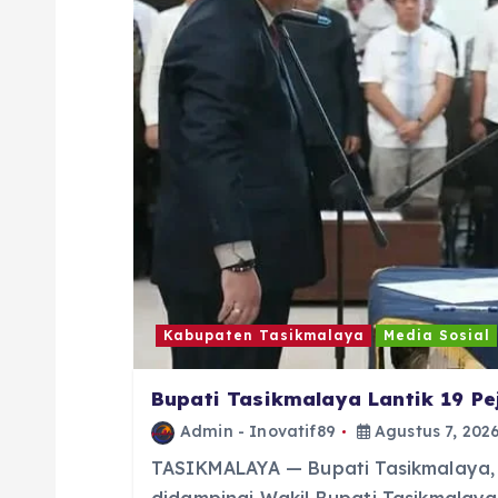
s
i
p
o
s
Kabupaten Tasikmalaya
Media Sosial
Bupati Tasikmalaya Lantik 19 P
Admin - Inovatif89
Agustus 7, 202
TASIKMALAYA — Bupati Tasikmalaya, Dr