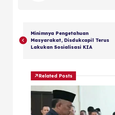
N
Minimnya Pengetahuan
a
Masyarakat, Disdukcapil Terus
Lakukan Sosialisasi KIA
v
i
Related Posts
g
a