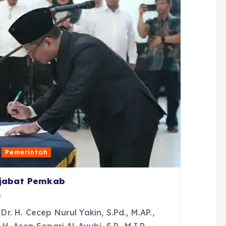
Pemerintah
ejabat Pemkab
6
. H. Cecep Nurul Yakin, S.Pd., M.AP.,