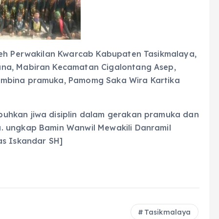
leh Perwakilan Kwarcab Kabupaten Tasikmalaya,
ana, Mabiran Kecamatan Cigalontang Asep,
embina pramuka, Pamomg Saka Wira Kartika
uhkan jiwa disiplin dalam gerakan pramuka dan
. ungkap Bamin Wanwil Mewakili Danramil
as Iskandar SH]
Tasikmalaya