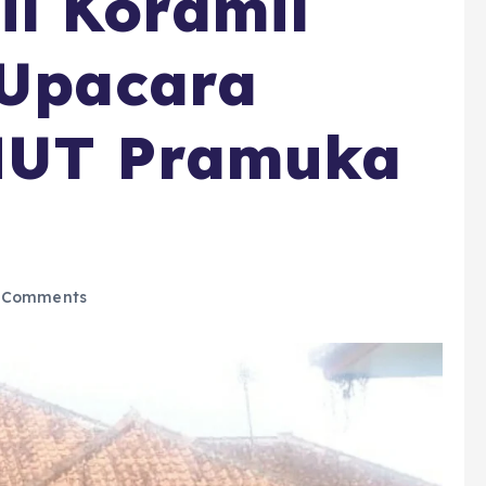
l Koramil
 Upacara
HUT Pramuka
 Comments