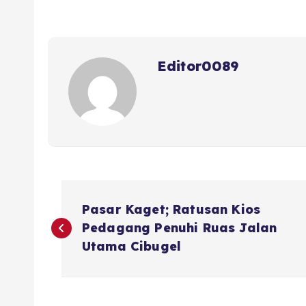
b
r
A
d
o
p
s
o
p
Editor0089
k
N
Pasar Kaget; Ratusan Kios
a
Pedagang Penuhi Ruas Jalan
Utama Cibugel
v