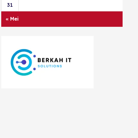
31
« Mei