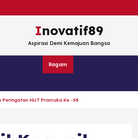
Inovatif89
Aspirasi Demi Kemajuan Bangsa
Peristiwa
Ragam
Nasional
Ekono
ra Peringatan HUT Pramuka Ke -58