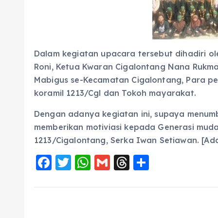
Dalam kegiatan upacara tersebut dihadiri o
Roni, Ketua Kwaran Cigalontang Nana Rukm
Mabigus se-Kecamatan Cigalontang, Para p
koramil 1213/Cgl dan Tokoh mayarakat.
Dengan adanya kegiatan ini, supaya menumb
memberikan motiviasi kepada Generasi muda
1213/Cigalontang, Serka Iwan Setiawan. [Ad
F
T
W
G
T
S
a
w
h
m
h
h
c
it
a
ai
re
a
e
te
ts
l
a
re