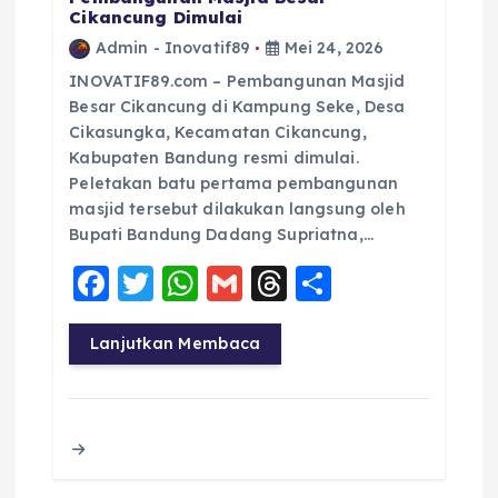
Cikancung Dimulai
Admin - Inovatif89
Mei 24, 2026
INOVATIF89.com – Pembangunan Masjid
Besar Cikancung di Kampung Seke, Desa
Cikasungka, Kecamatan Cikancung,
Kabupaten Bandung resmi dimulai.
Peletakan batu pertama pembangunan
masjid tersebut dilakukan langsung oleh
Bupati Bandung Dadang Supriatna,…
F
T
W
G
T
S
a
w
h
m
h
h
c
it
a
ai
re
a
Lanjutkan Membaca
e
te
ts
l
a
re
b
r
A
d
o
p
s
o
p