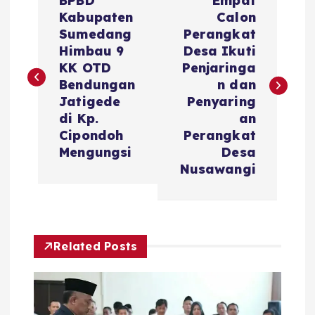
BPBD
Empat
a
Kabupaten
Calon
Sumedang
Perangkat
v
Himbau 9
Desa Ikuti
KK OTD
Penjaringa
i
Bendungan
n dan
Jatigede
Penyaring
g
di Kp.
an
Cipondoh
Perangkat
a
Mengungsi
Desa
Nusawangi
s
i
Related Posts
p
o