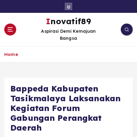
S
k
i
Inovatif89
p
Aspirasi Demi Kemajuan
t
Bangsa
o
c
o
Home
n
t
e
n
Bappeda Kabupaten
t
Tasikmalaya Laksanakan
Kegiatan Forum
Gabungan Perangkat
Daerah