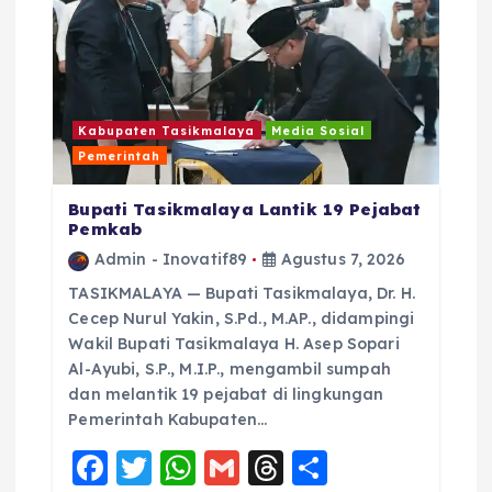
s
Kabupaten Tasikmalaya
Media Sosial
Pemerintah
Bupati Tasikmalaya Lantik 19 Pejabat
Pemkab
Admin - Inovatif89
Agustus 7, 2026
TASIKMALAYA — Bupati Tasikmalaya, Dr. H.
Cecep Nurul Yakin, S.Pd., M.AP., didampingi
Wakil Bupati Tasikmalaya H. Asep Sopari
Al-Ayubi, S.P., M.I.P., mengambil sumpah
dan melantik 19 pejabat di lingkungan
Pemerintah Kabupaten…
F
T
W
G
T
S