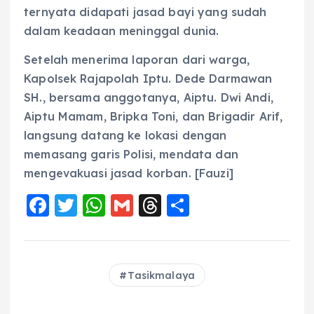
ternyata didapati jasad bayi yang sudah
dalam keadaan meninggal dunia.
Setelah menerima laporan dari warga,
Kapolsek Rajapolah Iptu. Dede Darmawan
SH., bersama anggotanya, Aiptu. Dwi Andi,
Aiptu Mamam, Bripka Toni, dan Brigadir Arif,
langsung datang ke lokasi dengan
memasang garis Polisi, mendata dan
mengevakuasi jasad korban. [Fauzi]
F
T
W
G
T
S
a
w
h
m
h
h
c
it
a
ai
re
a
e
te
ts
l
a
re
Tasikmalaya
b
r
A
d