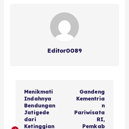
o
p
s
o
p
k
Editor0089
N
Menikmati
Gandeng
a
Indahnya
Kementria
Bendungan
n
v
Jatigede
Pariwisata
dari
RI,
Ketinggian
Pemkab