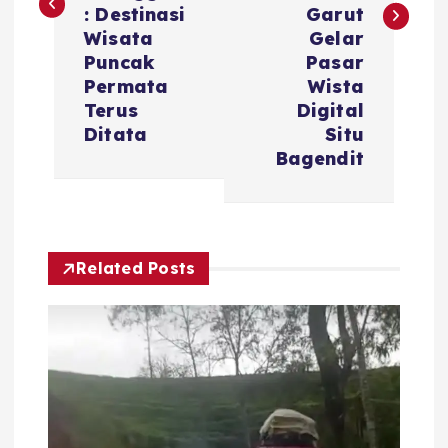
i
: Destinasi
Garut
g
Wisata
Gelar
Puncak
Pasar
a
Permata
Wista
Terus
Digital
s
Ditata
Situ
Bagendit
i
p
Related Posts
o
s