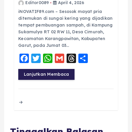
Editor0089
April 4, 2026
iNOVATIF89.com – Sesosok mayat pria
ditemukan di sungai kering yang dijadikan
tempat pembuangan sampah, di Kampung
Sukamulya RT 02 RW 11, Desa Cimurah,
Kecamatan Karangpawitan, Kabupaten
Garut, pada Jumat 03…
F
T
W
G
T
S
a
w
h
m
h
h
c
it
a
ai
re
a
Lanjutkan Membaca
e
te
ts
l
a
re
b
r
A
d
o
p
s
o
p
k
Tinggalkan Balasan