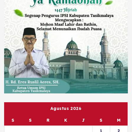
Agustus 2026
S
S
R
K
J
S
M
1
2