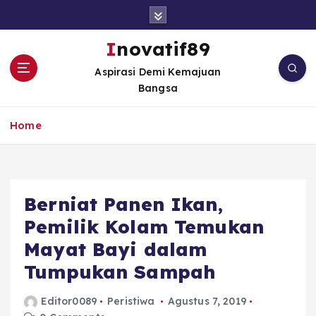
S
k
i
Inovatif89
p
Aspirasi Demi Kemajuan
t
Bangsa
o
c
o
Home
n
t
e
n
Berniat Panen Ikan,
t
Pemilik Kolam Temukan
Mayat Bayi dalam
Tumpukan Sampah
Editor0089
Peristiwa
Agustus 7, 2019