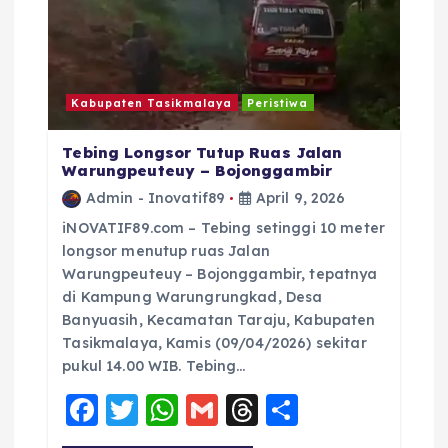
Kabupaten Tasikmalaya
Peristiwa
Tebing Longsor Tutup Ruas Jalan
Warungpeuteuy – Bojonggambir
Admin - Inovatif89
April 9, 2026
iNOVATIF89.com – Tebing setinggi 10 meter
longsor menutup ruas Jalan
Warungpeuteuy – Bojonggambir, tepatnya
di Kampung Warungrungkad, Desa
Banyuasih, Kecamatan Taraju, Kabupaten
Tasikmalaya, Kamis (09/04/2026) sekitar
pukul 14.00 WIB. Tebing…
F
T
W
G
T
S
a
w
h
m
h
h