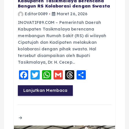
Kabupaten Tasikmalaya Berencana
Bangun RS Kolaborasi dengan Swasta
Editor0089
Maret 26, 2026
INOVATIF89.COM – Pemerintah Daerah
Kabupaten Tasikmalaya berencana
membangun Rumah Sakit (RS) di wilayah
Cipatujah dan Kadipaten melakukan
kolaborasi dengan pihak swasta. Hal
tersebut disampaikan oleh Bupati
Tasikmalaya, Dr. H. Cecep…
F
T
W
G
T
S
a
w
h
m
h
h
c
it
a
ai
re
a
Lanjutkan Membaca
e
te
ts
l
a
re
b
r
A
d
o
p
s