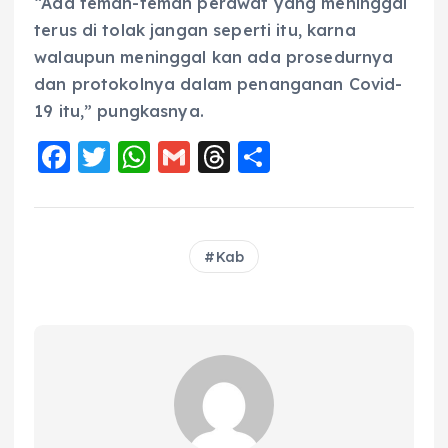
“Ada teman-teman perawat yang meninggal
terus di tolak jangan seperti itu, karna
walaupun meninggal kan ada prosedurnya
dan protokolnya dalam penanganan Covid-
19 itu,” pungkasnya.
F
T
W
G
T
S
a
w
h
m
h
h
c
it
a
ai
re
a
e
te
ts
l
a
re
Kab
b
r
A
d
o
p
s
o
p
k