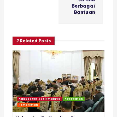
s
Berbagai
i
Bantuan
p
o
Related Posts
s
Kabupaten Tasikmalaya
Kesehatan
Pemerintah