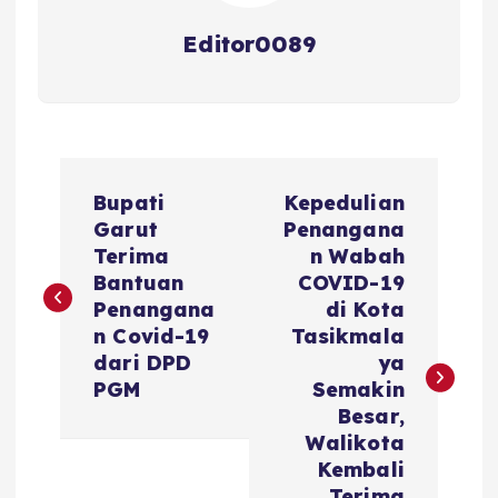
Editor0089
N
Bupati
Kepedulian
a
Garut
Penangana
Terima
n Wabah
v
Bantuan
COVID-19
Penangana
di Kota
i
n Covid-19
Tasikmala
dari DPD
ya
g
PGM
Semakin
Besar,
a
Walikota
Kembali
Terima