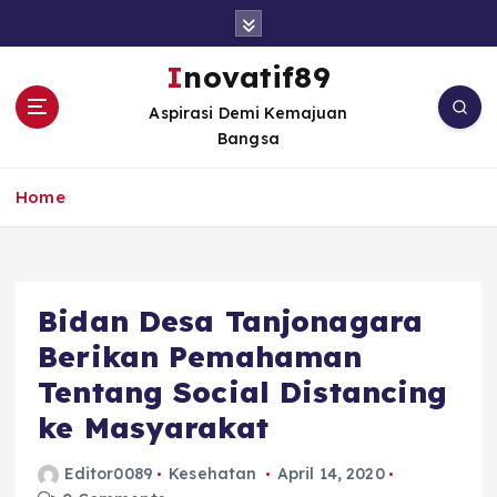
S
k
i
Inovatif89
p
Aspirasi Demi Kemajuan
t
Bangsa
o
c
o
Home
n
t
e
n
Bidan Desa Tanjonagara
t
Berikan Pemahaman
Tentang Social Distancing
ke Masyarakat
Editor0089
Kesehatan
April 14, 2020