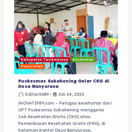
o
p
k
Kabupaten Tasikmalaya
Kesehatan
Pemerintah
Puskesmas Sukahening Gelar CKG di
Desa Banyurasa
Editor0089
Juli 24, 2025
iNOVATIF89.com – Petugas kesehatan dari
UPT Puskesmas Sukahening menggelar
Cek Kesehatan Gratis (CKG) atau
Pemeriksaan Kesehatan Gratis (PKG), di
halaman Kantor Desa Banyurasa,