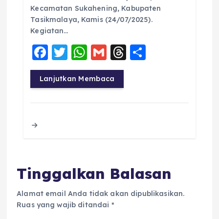
Kecamatan Sukahening, Kabupaten
Tasikmalaya, Kamis (24/07/2025).
Kegiatan…
F
T
W
G
T
S
a
w
h
m
h
h
c
it
a
ai
re
a
Lanjutkan Membaca
e
te
ts
l
a
re
b
r
A
d
o
p
s
o
p
k
Tinggalkan Balasan
Alamat email Anda tidak akan dipublikasikan.
Ruas yang wajib ditandai
*