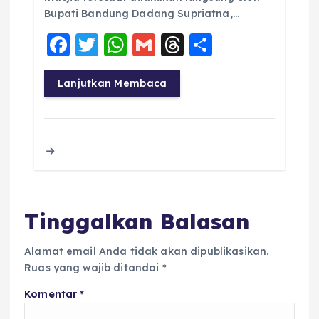
Bupati Bandung Dadang Supriatna,…
F
T
W
G
T
S
a
w
h
m
h
h
c
it
a
ai
re
a
Lanjutkan Membaca
e
te
ts
l
a
re
b
r
A
d
o
p
s
o
p
k
Tinggalkan Balasan
Alamat email Anda tidak akan dipublikasikan.
Ruas yang wajib ditandai
*
Komentar
*