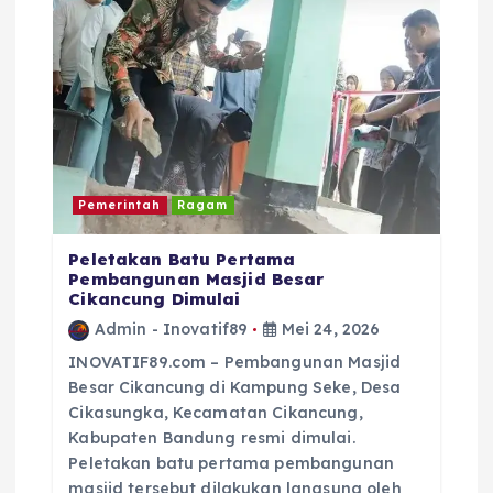
k
Pemerintah
Ragam
Peletakan Batu Pertama
Pembangunan Masjid Besar
Cikancung Dimulai
Admin - Inovatif89
Mei 24, 2026
INOVATIF89.com – Pembangunan Masjid
Besar Cikancung di Kampung Seke, Desa
Cikasungka, Kecamatan Cikancung,
Kabupaten Bandung resmi dimulai.
Peletakan batu pertama pembangunan
masjid tersebut dilakukan langsung oleh