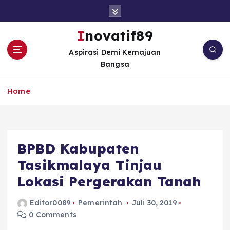
S
k
i
Inovatif89
p
Aspirasi Demi Kemajuan
t
Bangsa
o
c
o
Home
n
t
e
n
BPBD Kabupaten
t
Tasikmalaya Tinjau
Lokasi Pergerakan Tanah
Editor0089
Pemerintah
Juli 30, 2019
0 Comments