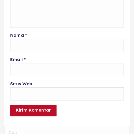
Nama
*
Email
*
Situs Web
C