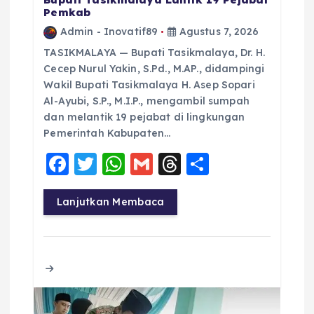
Pemkab
Admin - Inovatif89
Agustus 7, 2026
TASIKMALAYA — Bupati Tasikmalaya, Dr. H.
Cecep Nurul Yakin, S.Pd., M.AP., didampingi
Wakil Bupati Tasikmalaya H. Asep Sopari
Al-Ayubi, S.P., M.I.P., mengambil sumpah
dan melantik 19 pejabat di lingkungan
Pemerintah Kabupaten…
F
T
W
G
T
S
a
w
h
m
h
h
c
it
a
ai
re
a
Lanjutkan Membaca
e
te
ts
l
a
re
b
r
A
d
o
p
s
o
p