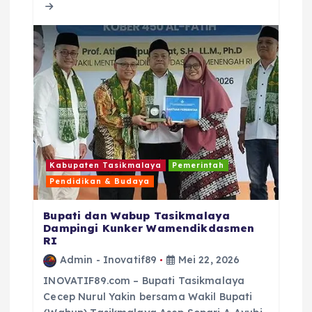
o
p
s
o
p
k
Kabupaten Tasikmalaya
Pemerintah
Pendidikan & Budaya
Bupati dan Wabup Tasikmalaya
Dampingi Kunker Wamendikdasmen
RI
Admin - Inovatif89
Mei 22, 2026
INOVATIF89.com – Bupati Tasikmalaya
Cecep Nurul Yakin bersama Wakil Bupati