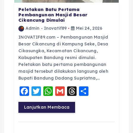
Peletakan Batu Pertama
Pembangunan Masjid Besar
Cikancung Dimulai
Admin - Inovatif89
Mei 24, 2026
INOVATIF89.com – Pembangunan Masjid
Besar Cikancung di Kampung Seke, Desa
Cikasungka, Kecamatan Cikancung,
Kabupaten Bandung resmi dimulai.
Peletakan batu pertama pembangunan
masjid tersebut dilakukan langsung oleh
Bupati Bandung Dadang Supriatna,…
F
T
W
G
T
S
a
w
h
m
h
h
c
it
a
ai
re
a
Lanjutkan Membaca
e
te
ts
l
a
re
b
r
A
d