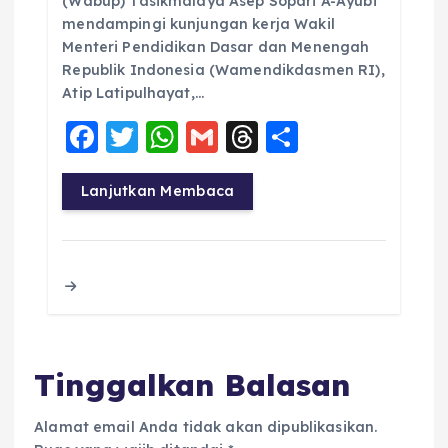
(Wabup) Tasikmalaya Asep Sopari A-Ayubi
mendampingi kunjungan kerja Wakil
Menteri Pendidikan Dasar dan Menengah
Republik Indonesia (Wamendikdasmen RI),
Atip Latipulhayat,…
F
T
W
G
T
S
a
w
h
m
h
h
c
it
a
ai
re
a
Lanjutkan Membaca
e
te
ts
l
a
re
b
r
A
d
o
p
s
o
p
k
Tinggalkan Balasan
Alamat email Anda tidak akan dipublikasikan.