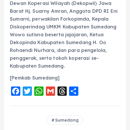
Dewan Koperasi Wilayah (Dekopwil) Jawa
Barat Hj. Suarny Amran, Anggota DPD RI Eni
Sumarni, perwakilan Forkopimda, Kepala
Diskoperindag UMKM Kabupaten Sumedang
Wowo sutisna beserta jajajaran, Ketua
Dekopinda Kabupaten Sumedang H. Oo
Rohaendi Nurhara, dan para pengelola,
penggerak, serta tokoh koperasi se-
Kabupaten Sumedang.
[Pemkab Sumedang]
F
T
W
G
T
S
a
w
h
m
h
h
c
it
a
ai
re
a
e
te
ts
l
a
re
Sumedang
b
r
A
d