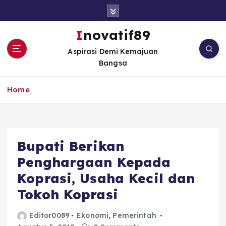
S
k
i
Inovatif89
p
Aspirasi Demi Kemajuan
t
Bangsa
o
c
o
Home
n
t
e
n
Bupati Berikan
t
Penghargaan Kepada
Koprasi, Usaha Kecil dan
Tokoh Koprasi
Editor0089
Ekonomi
,
Pemerintah