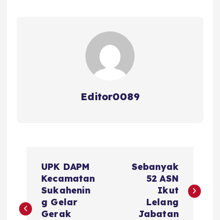
o
p
s
o
p
k
Editor0089
N
UPK DAPM
Sebanyak
a
Kecamatan
52 ASN
Sukahenin
Ikut
v
g Gelar
Lelang
Gerak
Jabatan