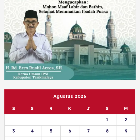
Agustus 2026
S
S
R
K
J
S
M
1
2
3
4
5
6
7
8
9