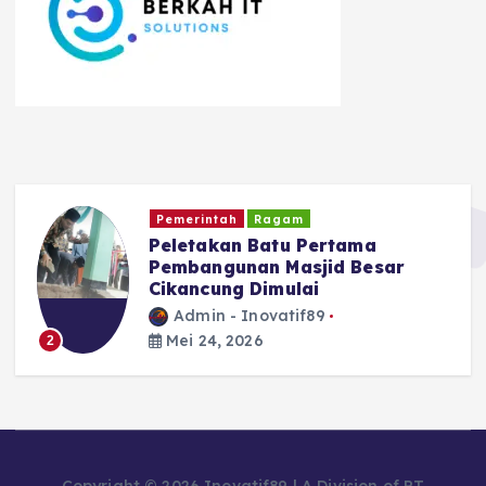
Kriminal dan Hukum
TNI - POLRI
Diduga Edarkan Tembakau
Sintetis, Seorang Pria di Garut
Diamankan Polisi
Admin - Inovatif89
Mei 24, 2026
3
Copyright © 2026 Inovatif89 | A Division of PT