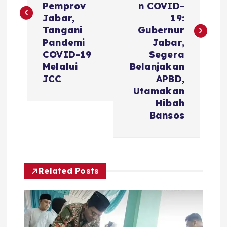
i
Pemprov
n COVID-
Jabar,
19:
g
Tangani
Gubernur
Pandemi
Jabar,
a
COVID-19
Segera
Melalui
Belanjakan
s
JCC
APBD,
Utamakan
i
Hibah
Bansos
p
o
Related Posts
s