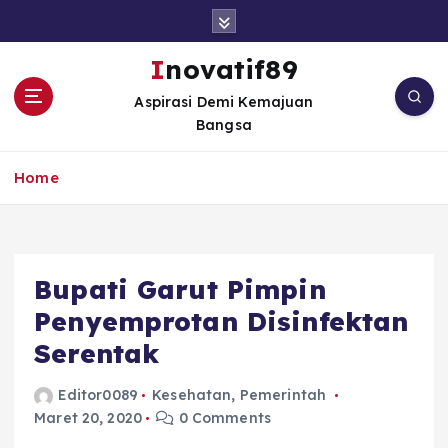
S
k
i
Inovatif89
p
Aspirasi Demi Kemajuan
t
Bangsa
o
c
o
Home
n
t
e
n
Bupati Garut Pimpin
t
Penyemprotan Disinfektan
Serentak
Editor0089
Kesehatan
,
Pemerintah
Maret 20, 2020
0 Comments