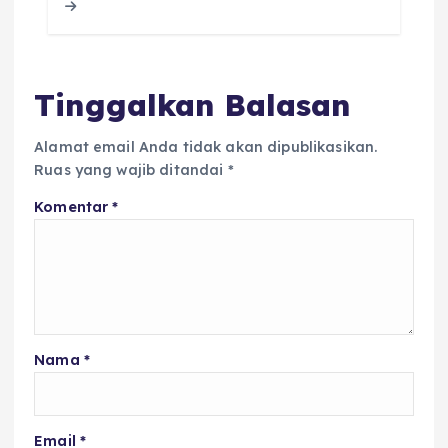
o
p
s
o
p
k
Tinggalkan Balasan
Alamat email Anda tidak akan dipublikasikan.
Ruas yang wajib ditandai
*
Komentar
*
Nama
*
Email
*