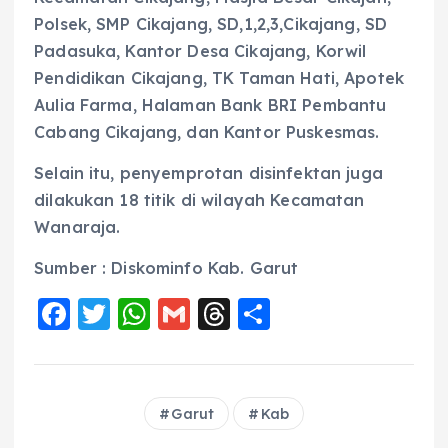
Polsek, SMP Cikajang, SD,1,2,3,Cikajang, SD
Padasuka, Kantor Desa Cikajang, Korwil
Pendidikan Cikajang, TK Taman Hati, Apotek
Aulia Farma, Halaman Bank BRI Pembantu
Cabang Cikajang, dan Kantor Puskesmas.
Selain itu, penyemprotan disinfektan juga
dilakukan 18 titik di wilayah Kecamatan
Wanaraja.
Sumber : Diskominfo Kab. Garut
F
T
W
G
T
S
a
w
h
m
h
h
c
it
a
ai
re
a
e
te
ts
l
a
re
Garut
Kab
b
r
A
d