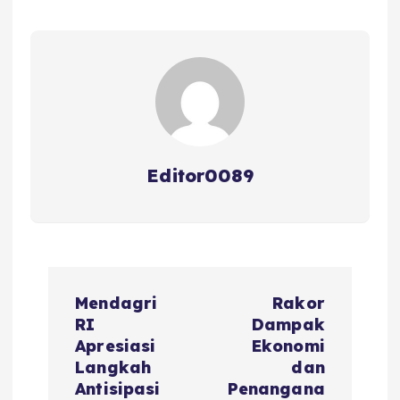
o
p
s
o
p
k
Editor0089
N
Mendagri
Rakor
a
RI
Dampak
Apresiasi
Ekonomi
v
Langkah
dan
Antisipasi
Penangana