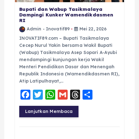
Bupati dan Wabup Tasikmalaya
Dampingi Kunker Wamendikdasmen
RI
Admin - Inovatif89
Mei 22, 2026
INOVATIF89.com – Bupati Tasikmalaya
Cecep Nurul Yakin bersama Wakil Bupati
(Wabup) Tasikmalaya Asep Sopari A-Ayubi
mendampingi kunjungan kerja Wakil
Menteri Pendidikan Dasar dan Menengah
Republik Indonesia (Wamendikdasmen RI),
Atip Latipulhayat,…
F
T
W
G
T
S
a
w
h
m
h
h
c
it
a
ai
re
a
Lanjutkan Membaca
e
te
ts
l
a
re
b
r
A
d