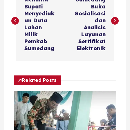
a
Bupati
Buka
v
Menyediak
Sosialisasi
an Data
dan
i
Lahan
Analisis
Milik
Layanan
g
Pemkab
Sertifikat
Sumedang
Elektronik
a
s
Related Posts
i
p
o
s