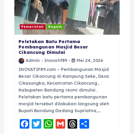
Pemerintah
Ragam
Peletakan Batu Pertama
Pembangunan Masjid Besar
Cikancung Dimulai
Admin - Inovatif89
Mei 24, 2026
INOVATIF89.com – Pembangunan Masjid
Besar Cikancung di Kampung Seke, Desa
Cikasungka, Kecamatan Cikancung,
Kabupaten Bandung resmi dimulai.
Peletakan batu pertama pembangunan
masjid tersebut dilakukan langsung oleh
Bupati Bandung Dadang Supriatna,…
F
T
W
G
T
S
a
w
h
m
h
h