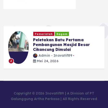
Kriminal dan Hukum
TNI - POLRI
ma
Diduga Edarkan Tembakau
esar
Sintetis, Seorang Pria di Ga
Diamankan Polisi
Admin - Inovatif89
Mei 24, 2026
3
Copyright © 2026 Inovatif89 | A Division of PT
Galunggung Artha Perkasa | All Rights Reserved