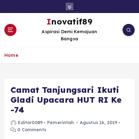
S
k
i
Inovatif89
p
Aspirasi Demi Kemajuan
t
Bangsa
o
c
o
Home
n
t
e
n
Camat Tanjungsari Ikuti
t
Gladi Upacara HUT RI Ke
-74
Editor0089
Pemerintah
Agustus 16, 2019
0 Comments