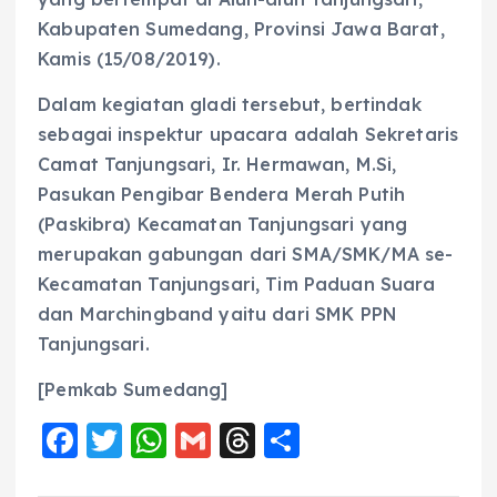
Kabupaten Sumedang, Provinsi Jawa Barat,
Kamis (15/08/2019).
Dalam kegiatan gladi tersebut, bertindak
sebagai inspektur upacara adalah Sekretaris
Camat Tanjungsari, Ir. Hermawan, M.Si,
Pasukan Pengibar Bendera Merah Putih
(Paskibra) Kecamatan Tanjungsari yang
merupakan gabungan dari SMA/SMK/MA se-
Kecamatan Tanjungsari, Tim Paduan Suara
dan Marchingband yaitu dari SMK PPN
Tanjungsari.
[Pemkab Sumedang]
F
T
W
G
T
S
a
w
h
m
h
h