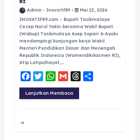
RI
Admin - Inovatif89
Mei 22, 2026
INOVATIF89.com – Bupati Tasikmalaya
Cecep Nurul Yakin bersama Wakil Bupati
(Wabup) Tasikmalaya Asep Sopari A-Ayubi
mendampingi kunjungan kerja Wakil
Menteri Pendidikan Dasar dan Menengah
Republik Indonesia (Wamendikdasmen RI),
Atip Latipulhayat,…
F
T
W
G
T
S
a
w
h
m
h
h
c
it
a
ai
re
a
Lanjutkan Membaca
e
te
ts
l
a
re
b
r
A
d
o
p
s
o
p