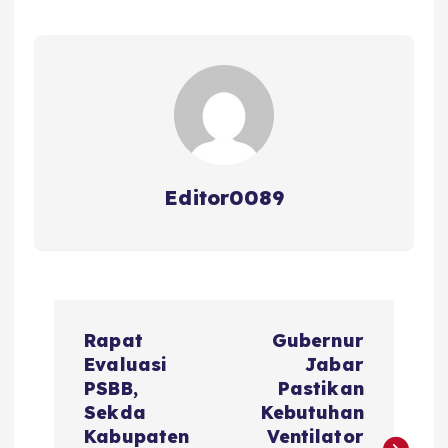
o
p
s
o
p
k
Editor0089
N
Rapat
Gubernur
a
Evaluasi
Jabar
PSBB,
Pastikan
v
Sekda
Kebutuhan
Kabupaten
Ventilator