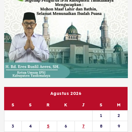
Agustus 2026
S
S
R
K
J
S
M
1
2
3
4
5
6
7
8
9