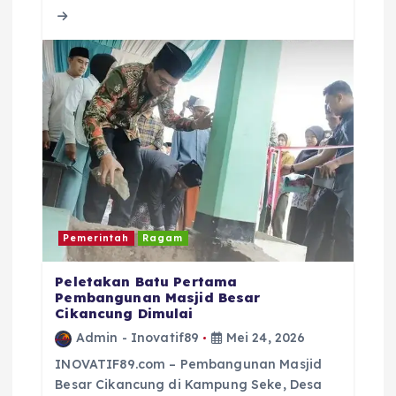
o
p
s
o
p
k
Pemerintah
Ragam
Peletakan Batu Pertama
Pembangunan Masjid Besar
Cikancung Dimulai
Admin - Inovatif89
Mei 24, 2026
INOVATIF89.com – Pembangunan Masjid
Besar Cikancung di Kampung Seke, Desa