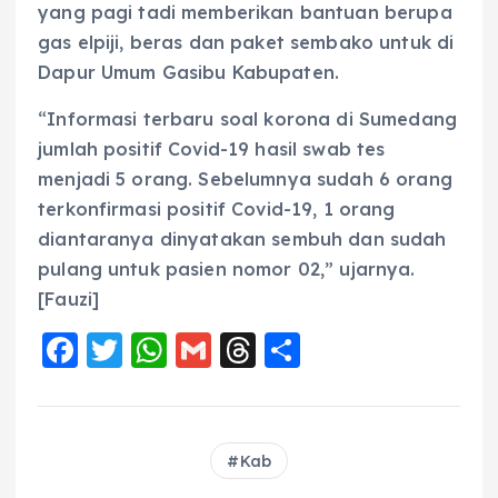
yang pagi tadi memberikan bantuan berupa
gas elpiji, beras dan paket sembako untuk di
Dapur Umum Gasibu Kabupaten.
“Informasi terbaru soal korona di Sumedang
jumlah positif Covid-19 hasil swab tes
menjadi 5 orang. Sebelumnya sudah 6 orang
terkonfirmasi positif Covid-19, 1 orang
diantaranya dinyatakan sembuh dan sudah
pulang untuk pasien nomor 02,” ujarnya.
[Fauzi]
F
T
W
G
T
S
a
w
h
m
h
h
c
it
a
ai
re
a
e
te
ts
l
a
re
Kab
b
r
A
d