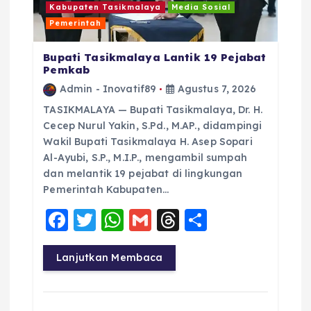
Kabupaten Tasikmalaya
Media Sosial
Pemerintah
Bupati Tasikmalaya Lantik 19 Pejabat
Pemkab
Admin - Inovatif89
Agustus 7, 2026
TASIKMALAYA — Bupati Tasikmalaya, Dr. H.
Cecep Nurul Yakin, S.Pd., M.AP., didampingi
Wakil Bupati Tasikmalaya H. Asep Sopari
Al-Ayubi, S.P., M.I.P., mengambil sumpah
dan melantik 19 pejabat di lingkungan
Pemerintah Kabupaten…
F
T
W
G
T
S
a
w
h
m
h
h
c
it
a
ai
re
a
Lanjutkan Membaca
e
te
ts
l
a
re
b
r
A
d