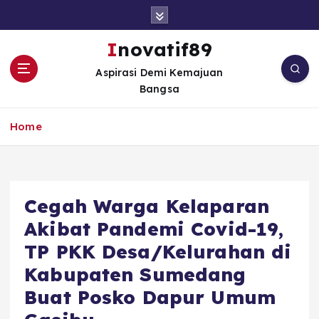
S
k
i
Inovatif89
p
Aspirasi Demi Kemajuan
t
Bangsa
o
c
o
Home
n
t
e
n
Cegah Warga Kelaparan
t
Akibat Pandemi Covid-19,
TP PKK Desa/Kelurahan di
Kabupaten Sumedang
Buat Posko Dapur Umum