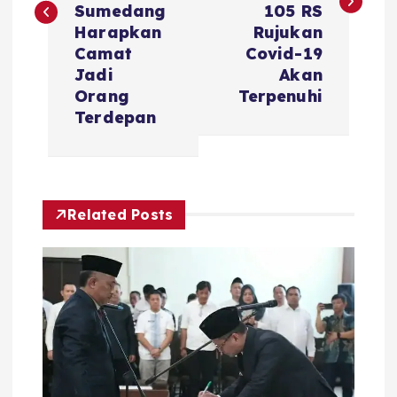
i
Sumedang
105 RS
Harapkan
Rujukan
g
Camat
Covid-19
Jadi
Akan
a
Orang
Terpenuhi
Terdepan
s
i
Related Posts
p
o
s