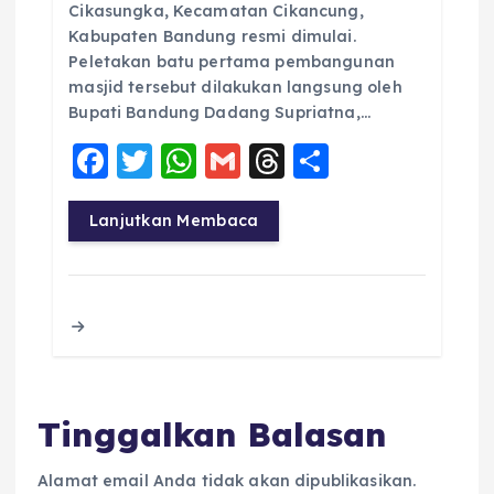
Cikasungka, Kecamatan Cikancung,
Kabupaten Bandung resmi dimulai.
Peletakan batu pertama pembangunan
masjid tersebut dilakukan langsung oleh
Bupati Bandung Dadang Supriatna,…
F
T
W
G
T
S
a
w
h
m
h
h
c
it
a
ai
re
a
Lanjutkan Membaca
e
te
ts
l
a
re
b
r
A
d
o
p
s
o
p
k
Tinggalkan Balasan
Alamat email Anda tidak akan dipublikasikan.