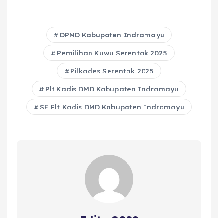
a
w
h
m
h
h
c
it
a
ai
re
a
e
te
ts
l
a
re
DPMD Kabupaten Indramayu
b
r
A
d
Pemilihan Kuwu Serentak 2025
o
p
s
Pilkades Serentak 2025
o
p
Plt Kadis DMD Kabupaten Indramayu
k
SE Plt Kadis DMD Kabupaten Indramayu