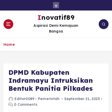
S
k
i
Inovatif89
p
Aspirasi Demi Kemajuan
t
Bangsa
o
c
o
Home
n
t
e
n
DPMD Kabupaten
t
Indramayu Intruksikan
Bentuk Panitia Pilkades
Editor0089
Pemerintah
September 21, 2025
0 Comments