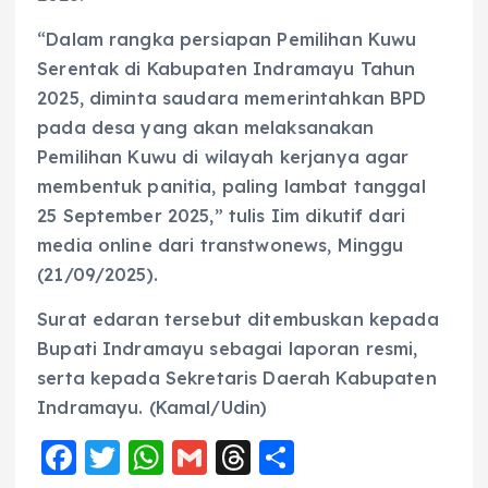
“Dalam rangka persiapan Pemilihan Kuwu
Serentak di Kabupaten Indramayu Tahun
2025, diminta saudara memerintahkan BPD
pada desa yang akan melaksanakan
Pemilihan Kuwu di wilayah kerjanya agar
membentuk panitia, paling lambat tanggal
25 September 2025,” tulis Iim dikutif dari
media online dari transtwonews, Minggu
(21/09/2025).
Surat edaran tersebut ditembuskan kepada
Bupati Indramayu sebagai laporan resmi,
serta kepada Sekretaris Daerah Kabupaten
Indramayu. (Kamal/Udin)
F
T
W
G
T
S