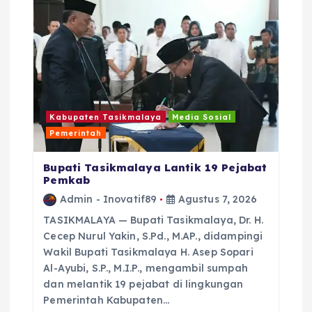
i
p
o
s
Kabupaten Tasikmalaya
Media Sosial
Pemerintah
Bupati Tasikmalaya Lantik 19 Pejabat
Pemkab
Admin - Inovatif89
Agustus 7, 2026
TASIKMALAYA — Bupati Tasikmalaya, Dr. H.
Cecep Nurul Yakin, S.Pd., M.AP., didampingi
Wakil Bupati Tasikmalaya H. Asep Sopari
Al-Ayubi, S.P., M.I.P., mengambil sumpah
dan melantik 19 pejabat di lingkungan
Pemerintah Kabupaten…