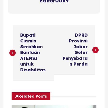
Editor0089
N
Bupati
DPRD
a
Ciamis
Provinsi
Serahkan
Jabar
v
Bantuan
Gelar
ATENSI
Penyebara
i
untuk
n Perda
Disabilitas
g
a
Related Posts
s