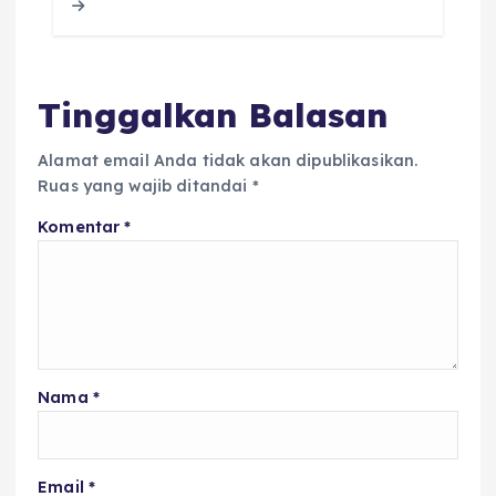
o
p
s
o
p
k
Tinggalkan Balasan
Alamat email Anda tidak akan dipublikasikan.
Ruas yang wajib ditandai
*
Komentar
*
Nama
*
Email
*