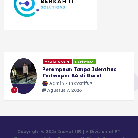
l
Media Sosial
Peristiwa
Perempuan Tanpa Identitas
Tertemper KA di Garut
Admin - Inovatif89
Agustus 7, 2026
2
Copyright © 2026 Inovatif89 | A Division of PT