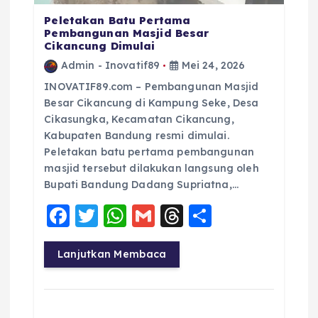
Peletakan Batu Pertama
Pembangunan Masjid Besar
Cikancung Dimulai
Admin - Inovatif89
Mei 24, 2026
INOVATIF89.com – Pembangunan Masjid
Besar Cikancung di Kampung Seke, Desa
Cikasungka, Kecamatan Cikancung,
Kabupaten Bandung resmi dimulai.
Peletakan batu pertama pembangunan
masjid tersebut dilakukan langsung oleh
Bupati Bandung Dadang Supriatna,…
F
T
W
G
T
S
a
w
h
m
h
h
c
it
a
ai
re
a
Lanjutkan Membaca
e
te
ts
l
a
re
b
r
A
d