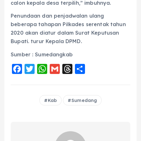
calon kepala desa terpilih,” imbuhnya.
Penundaan dan penjadwalan ulang
beberapa tahapan Pilkades serentak tahun
2020 akan diatur dalam Surat Keputusan
Bupati. turur Kepala DPMD.
Sumber : Sumedangkab
F
T
W
G
T
S
a
w
h
m
h
h
c
it
a
ai
re
a
e
te
ts
l
a
re
Kab
Sumedang
b
r
A
d
o
p
s
o
p
k