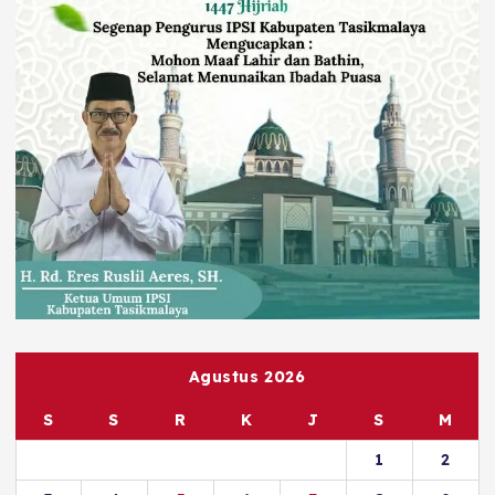
Agustus 2026
S
S
R
K
J
S
M
1
2