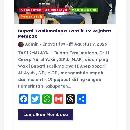
Kabupaten Tasikmalaya
Media Sosial
Pemerintah
Bupati Tasikmalaya Lantik 19 Pejabat
Pemkab
Admin - Inovatif89
Agustus 7, 2026
TASIKMALAYA — Bupati Tasikmalaya, Dr. H.
Cecep Nurul Yakin, S.Pd., M.AP., didampingi
Wakil Bupati Tasikmalaya H. Asep Sopari
Al-Ayubi, S.P., M.I.P., mengambil sumpah
dan melantik 19 pejabat di lingkungan
Pemerintah Kabupaten…
F
T
W
G
T
S
a
w
h
m
h
h
c
it
a
ai
re
a
Lanjutkan Membaca
e
te
ts
l
a
re