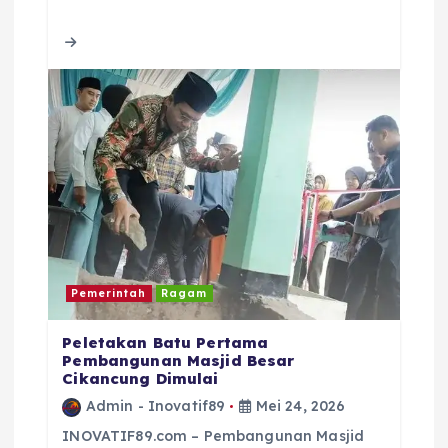
b
r
A
d
o
p
s
o
p
k
Pemerintah
Ragam
Peletakan Batu Pertama
Pembangunan Masjid Besar
Cikancung Dimulai
Admin - Inovatif89
Mei 24, 2026
INOVATIF89.com – Pembangunan Masjid