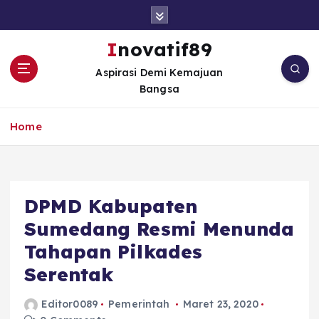
S
k
i
Inovatif89
p
Aspirasi Demi Kemajuan
t
Bangsa
o
c
o
Home
n
t
e
n
DPMD Kabupaten
t
Sumedang Resmi Menunda
Tahapan Pilkades
Serentak
Editor0089
Pemerintah
Maret 23, 2020