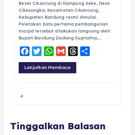
Besar Cikancung di Kampung Seke, Desa
Cikasungka, Kecamatan Cikancung,
Kabupaten Bandung resmi dimulai.
Peletakan batu pertama pembangunan
masjid tersebut dilakukan langsung oleh
Bupati Bandung Dadang Supriatna,…
F
T
W
G
T
S
a
w
h
m
h
h
c
it
a
ai
re
a
Lanjutkan Membaca
e
te
ts
l
a
re
b
r
A
d
o
p
s
o
p
k
Tinggalkan Balasan