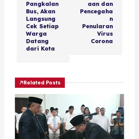
a
Pangkalan
aan dan
Bus, Akan
Pencegaha
s
Langsung
n
Cek Setiap
Penularan
i
Warga
Virus
Datang
Corona
dari Kota
p
o
s
Related Posts