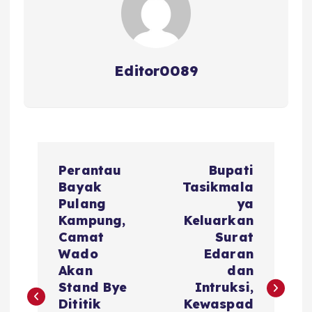
Editor0089
N
Perantau
Bupati
a
Bayak
Tasikmala
Pulang
ya
v
Kampung,
Keluarkan
Camat
Surat
i
Wado
Edaran
Akan
dan
g
Stand Bye
Intruksi,
Dititik
Kewaspad