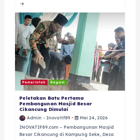
o
p
s
o
p
k
Pemerintah
Ragam
Peletakan Batu Pertama
Pembangunan Masjid Besar
Cikancung Dimulai
Admin - Inovatif89
Mei 24, 2026
INOVATIF89.com – Pembangunan Masjid
Besar Cikancung di Kampung Seke, Desa