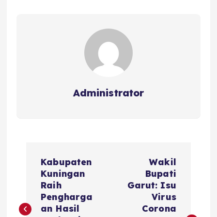
o
p
s
o
p
k
Administrator
N
Kabupaten
Wakil
a
Kuningan
Bupati
Raih
Garut: Isu
v
Pengharga
Virus
an Hasil
Corona