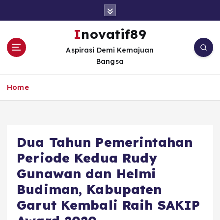
S
k
i
Inovatif89
p
Aspirasi Demi Kemajuan
t
Bangsa
o
c
o
Home
n
t
e
n
Dua Tahun Pemerintahan
t
Periode Kedua Rudy
Gunawan dan Helmi
Budiman, Kabupaten
Garut Kembali Raih SAKIP