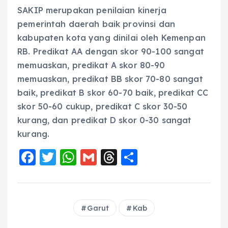
SAKIP merupakan penilaian kinerja
pemerintah daerah baik provinsi dan
kabupaten kota yang dinilai oleh Kemenpan
RB. Predikat AA dengan skor 90-100 sangat
memuaskan, predikat A skor 80-90
memuaskan, predikat BB skor 70-80 sangat
baik, predikat B skor 60-70 baik, predikat CC
skor 50-60 cukup, predikat C skor 30-50
kurang, dan predikat D skor 0-30 sangat
kurang.
F
T
W
G
T
S
a
w
h
m
h
h
c
it
a
ai
re
a
e
te
ts
l
a
re
Garut
Kab
b
r
A
d