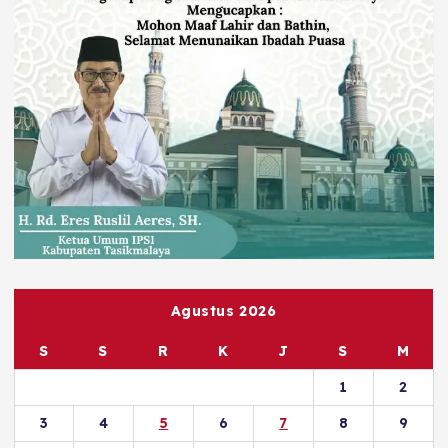
Agustus 2026
S
S
R
K
J
S
M
1
2
3
4
5
6
7
8
9