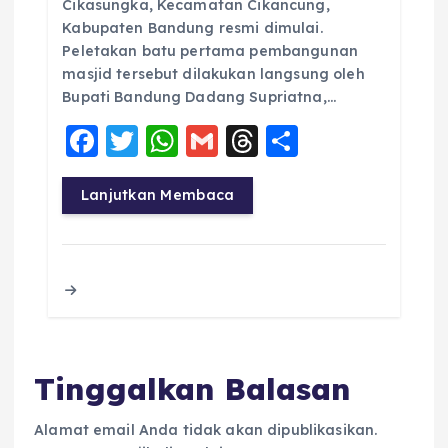
Cikasungka, Kecamatan Cikancung,
Kabupaten Bandung resmi dimulai.
Peletakan batu pertama pembangunan
masjid tersebut dilakukan langsung oleh
Bupati Bandung Dadang Supriatna,…
F
T
W
G
T
S
a
w
h
m
h
h
c
it
a
ai
re
a
Lanjutkan Membaca
e
te
ts
l
a
re
b
r
A
d
o
p
s
o
p
k
Tinggalkan Balasan
Alamat email Anda tidak akan dipublikasikan.