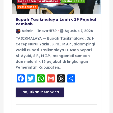
Kabupaten Tasikmalaya
Media Sosial
Pemerintah
Bupati Tasikmalaya Lantik 19 Pejabat
Pemkab
Admin - Inovatif89
Agustus 7, 2026
TASIKMALAYA — Bupati Tasikmalaya, Dr. H.
Cecep Nurul Yakin, S.Pd., M.AP., didampingi
Wakil Bupati Tasikmalaya H. Asep Sopari
Al-Ayubi, S.P., M.I.P., mengambil sumpah
dan melantik 19 pejabat di lingkungan
Pemerintah Kabupaten…
F
T
W
G
T
S
a
w
h
m
h
h
c
it
a
ai
re
a
Lanjutkan Membaca
e
te
ts
l
a
re
b
r
A
d