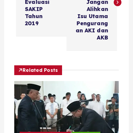
i
Evaluasi
Jangan
SAKIP
Alihkan
g
Tahun
Isu Utama
2019
Pengurang
a
an AKI dan
AKB
s
i
Related Posts
p
o
s