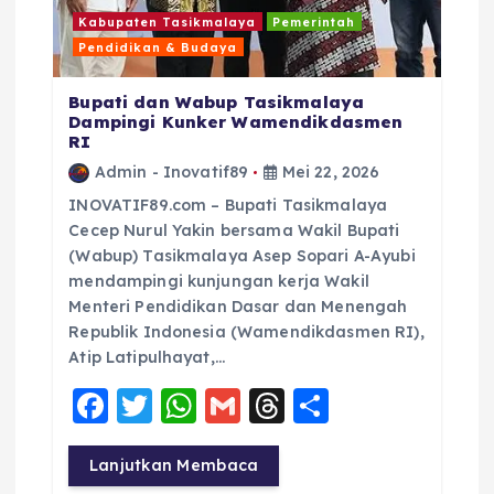
Kabupaten Tasikmalaya
Pemerintah
Pendidikan & Budaya
Bupati dan Wabup Tasikmalaya
Dampingi Kunker Wamendikdasmen
RI
Admin - Inovatif89
Mei 22, 2026
INOVATIF89.com – Bupati Tasikmalaya
Cecep Nurul Yakin bersama Wakil Bupati
(Wabup) Tasikmalaya Asep Sopari A-Ayubi
mendampingi kunjungan kerja Wakil
Menteri Pendidikan Dasar dan Menengah
Republik Indonesia (Wamendikdasmen RI),
Atip Latipulhayat,…
F
T
W
G
T
S
a
w
h
m
h
h
c
it
a
ai
re
a
Lanjutkan Membaca