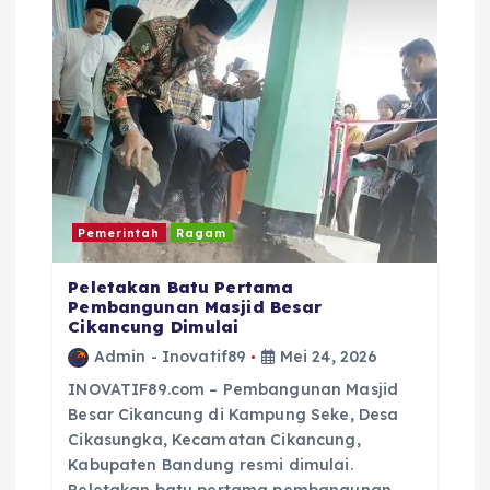
p
o
s
Pemerintah
Ragam
Peletakan Batu Pertama
Pembangunan Masjid Besar
Cikancung Dimulai
Admin - Inovatif89
Mei 24, 2026
INOVATIF89.com – Pembangunan Masjid
Besar Cikancung di Kampung Seke, Desa
Cikasungka, Kecamatan Cikancung,
Kabupaten Bandung resmi dimulai.
Peletakan batu pertama pembangunan