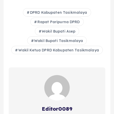
c
it
a
ai
re
a
e
te
ts
l
a
re
DPRD Kabupaten Tasikmalaya
b
r
A
d
Rapat Paripurna DPRD
o
p
s
Wakil Bupati Asep
o
p
Wakil Bupati Tasikmalaya
k
Wakil Ketua DPRD Kabupaten Tasikmalaya
Editor0089