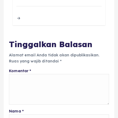
e
te
ts
l
a
re
b
r
A
d
o
p
s
o
p
k
Tinggalkan Balasan
Alamat email Anda tidak akan dipublikasikan.
Ruas yang wajib ditandai
*
Komentar
*
Nama
*