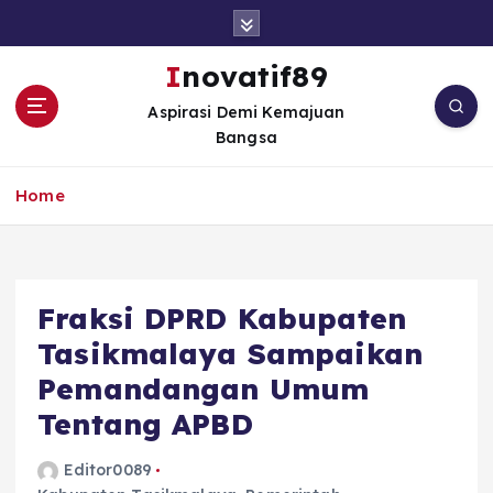
S
k
i
Inovatif89
p
Aspirasi Demi Kemajuan
t
Bangsa
o
c
o
Home
n
t
e
n
Fraksi DPRD Kabupaten
t
Tasikmalaya Sampaikan
Pemandangan Umum
Tentang APBD
Editor0089