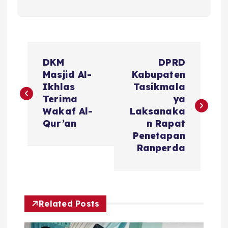
N
DKM
DPRD
a
Masjid Al-
Kabupaten
Ikhlas
Tasikmala
v
Terima
ya
Wakaf Al-
Laksanaka
i
Qur’an
n Rapat
Penetapan
g
Ranperda
a
s
Related Posts
i