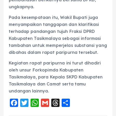
ungkapnya.
Pada kesempataan itu, Wakil Bupati juga
menyampaikan tanggapan dan klarifikasi
terhadap pandangan tujuh Fraksi DPRD
Kabupaten Tasikmalaya sebagai informasi
tambahan untuk memperjelas substansi yang
dibahas dalam rapat paripurna tersebut.
Kegiatan rapat paripurna ini turut dihadiri
oleh unsur Forkopimda Kabupaten
Tasikmalaya, para Kepala SKPD Kabupaten
Tasikmalaya dan Camat serta tamu
undangan lainnya.
F
T
W
G
T
S
a
w
h
m
h
h