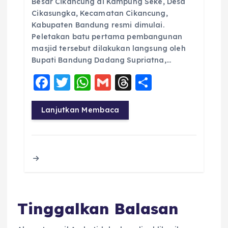
Besar Cikancung di Kampung Seke, Desa
Cikasungka, Kecamatan Cikancung,
Kabupaten Bandung resmi dimulai.
Peletakan batu pertama pembangunan
masjid tersebut dilakukan langsung oleh
Bupati Bandung Dadang Supriatna,…
F
T
W
G
T
S
a
w
h
m
h
h
c
it
a
ai
re
a
Lanjutkan Membaca
e
te
ts
l
a
re
b
r
A
d
o
p
s
o
p
k
Tinggalkan Balasan