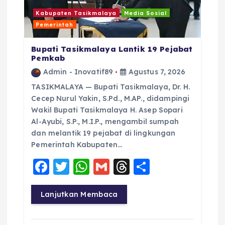
Kabupaten Tasikmalaya
Media Sosial
Pemerintah
Bupati Tasikmalaya Lantik 19 Pejabat
Pemkab
Admin - Inovatif89
Agustus 7, 2026
TASIKMALAYA — Bupati Tasikmalaya, Dr. H.
Cecep Nurul Yakin, S.Pd., M.AP., didampingi
Wakil Bupati Tasikmalaya H. Asep Sopari
Al-Ayubi, S.P., M.I.P., mengambil sumpah
dan melantik 19 pejabat di lingkungan
Pemerintah Kabupaten…
F
T
W
G
T
S
a
w
h
m
h
h
c
it
a
ai
re
a
Lanjutkan Membaca
e
te
ts
l
a
re