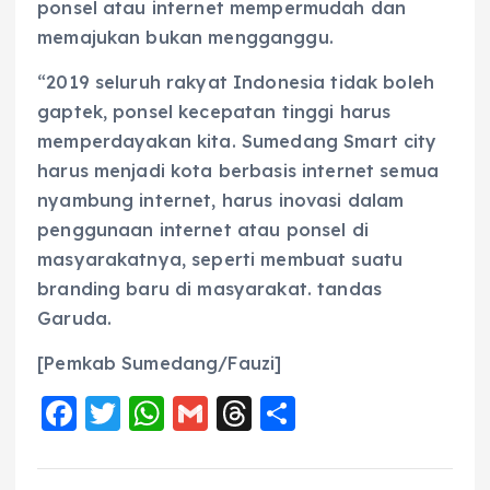
ponsel atau internet mempermudah dan
memajukan bukan mengganggu.
“2019 seluruh rakyat Indonesia tidak boleh
gaptek, ponsel kecepatan tinggi harus
memperdayakan kita. Sumedang Smart city
harus menjadi kota berbasis internet semua
nyambung internet, harus inovasi dalam
penggunaan internet atau ponsel di
masyarakatnya, seperti membuat suatu
branding baru di masyarakat. tandas
Garuda.
[Pemkab Sumedang/Fauzi]
F
T
W
G
T
S
a
w
h
m
h
h
c
it
a
ai
re
a