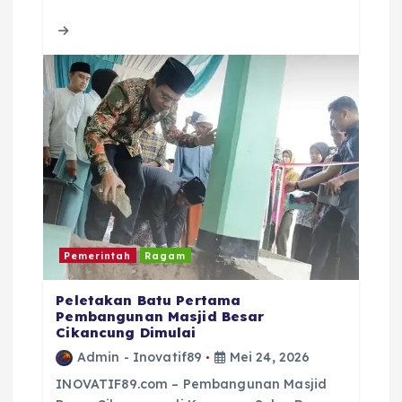
b
r
A
d
o
p
s
o
p
k
Pemerintah
Ragam
Peletakan Batu Pertama
Pembangunan Masjid Besar
Cikancung Dimulai
Admin - Inovatif89
Mei 24, 2026
INOVATIF89.com – Pembangunan Masjid