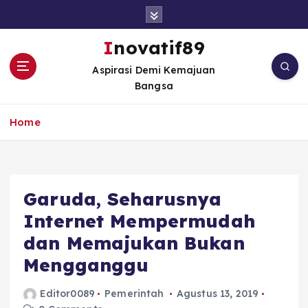
S
k
i
Inovatif89
p
Aspirasi Demi Kemajuan
t
Bangsa
o
c
o
Home
n
t
e
n
Garuda, Seharusnya
t
Internet Mempermudah
dan Memajukan Bukan
Mengganggu
Editor0089
Pemerintah
Agustus 13, 2019