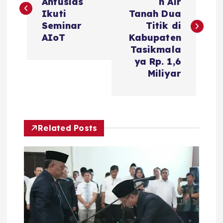
Antusias
n Air
v
Ikuti
Tanah Dua
Seminar
Titik di
i
AIoT
Kabupaten
Tasikmala
g
ya Rp. 1,6
Miliyar
a
s
Related Posts
i
p
o
s