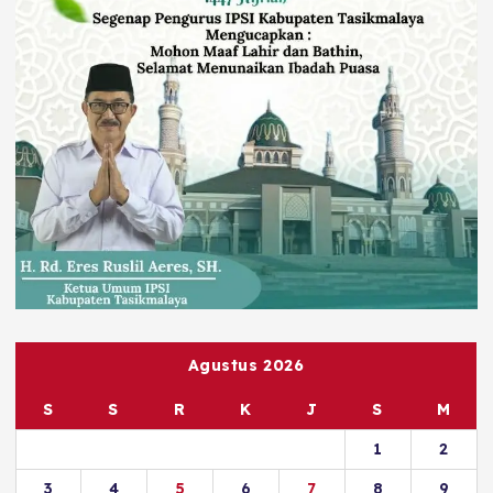
Agustus 2026
S
S
R
K
J
S
M
1
2
3
4
5
6
7
8
9