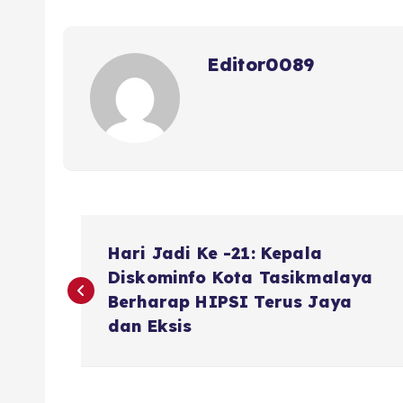
o
p
s
o
p
Editor0089
k
N
Hari Jadi Ke -21: Kepala
a
Diskominfo Kota Tasikmalaya
Berharap HIPSI Terus Jaya
v
dan Eksis
i