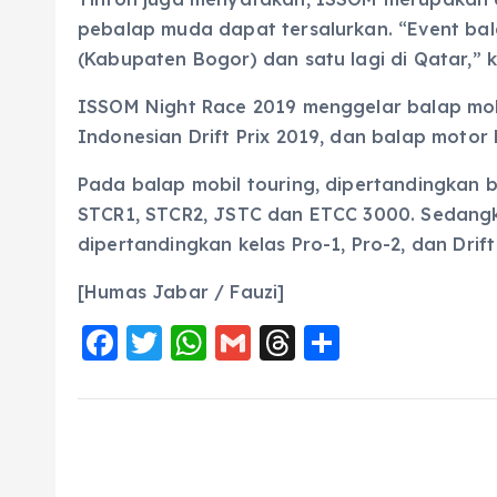
pebalap muda dapat tersalurkan. “Event bala
(Kabupaten Bogor) dan satu lagi di Qatar,” 
ISSOM Night Race 2019 menggelar balap mobil
Indonesian Drift Prix 2019, dan balap motor 
Pada balap mobil touring, dipertandingkan b
STCR1, STCR2, JSTC dan ETCC 3000. Sedangk
dipertandingkan kelas Pro-1, Pro-2, dan Drift
[Humas Jabar / Fauzi]
F
T
W
G
T
S
a
w
h
m
h
h
c
it
a
ai
re
a
e
te
ts
l
a
re
b
r
A
d