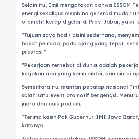
Selain itu, Emil mengatakan bahwa ISSOM 
energi sekaligus membina generasi mudah unt
otomotif kerap digelar di Prov. Jabar, yakni
“Tujuan saya hadir disini sederhana, menyem
bakat pemuda, pada ajang yang tepat, sehin
prestasi.”
“Pekerjaan terhebat di dunia adalah pekerj
kerjakan apa yang kamu cintai, dan cintai a
Sementara itu, mantan pebalap nasional T
salah satu event otomotif bergengsi. Menur
juara dan naik podium.
“Terima kasih Pak Gubernur, IMI Jawa Barat,
katanya.
Tinton juga menyatakan, ISSOM merupakan 