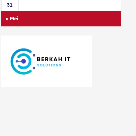
31
« Mei