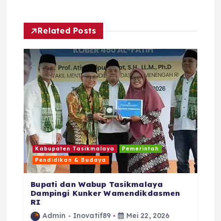
o
s
Related Posts
Kabupaten Tasikmalaya
Pemerintah
Pendidikan & Budaya
Bupati dan Wabup Tasikmalaya
Dampingi Kunker Wamendikdasmen
RI
Admin - Inovatif89
Mei 22, 2026