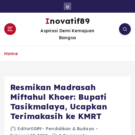
S
k
i
Inovatif89
p
Aspirasi Demi Kemajuan
t
Bangsa
o
c
o
Home
n
t
e
n
Resmikan Madrasah
t
Miftahul Khoer: Bupati
Tasikmalaya, Ucapkan
Terimakasih ke KMRT
Editor0089
Pendidikan & Budaya