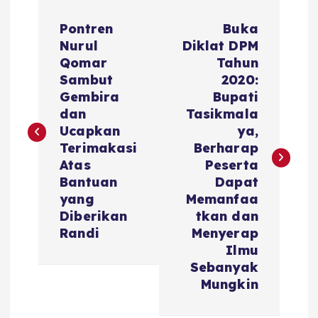
N
Pontren
Buka
a
Nurul
Diklat DPM
Qomar
Tahun
v
Sambut
2020:
Gembira
Bupati
i
dan
Tasikmala
Ucapkan
ya,
g
Terimakasi
Berharap
Atas
Peserta
a
Bantuan
Dapat
yang
Memanfaa
s
Diberikan
tkan dan
Randi
Menyerap
i
Ilmu
Sebanyak
Mungkin
p