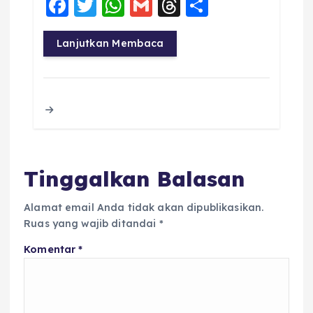
F
T
W
G
T
S
a
w
h
m
h
h
c
it
a
ai
re
a
Lanjutkan Membaca
e
te
ts
l
a
re
b
r
A
d
o
p
s
o
p
k
Tinggalkan Balasan
Alamat email Anda tidak akan dipublikasikan.
Ruas yang wajib ditandai
*
Komentar
*