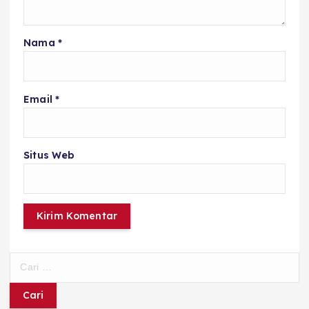
Nama
*
Email
*
Situs Web
C
a
r
i