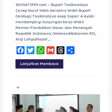
INOVATIF89.com – Bupati Tasikmalaya
Cecep Nurul Yakin bersama Wakil Bupati
(Wabup) Tasikmalaya Asep Sopari A-Ayubi
mendampingi kunjungan kerja Wakil
Menteri Pendidikan Dasar dan Menengah
Republik Indonesia (Wamendikdasmen RI),
Atip Latipulhayat,…
F
T
W
G
T
S
a
w
h
m
h
h
c
it
a
ai
re
a
Lanjutkan Membaca
e
te
ts
l
a
re
b
r
A
d
o
p
s
o
p
k