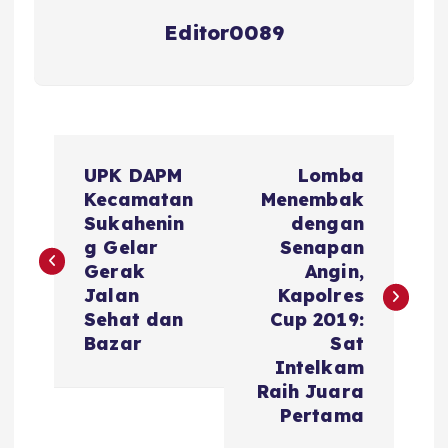
Editor0089
N
UPK DAPM
Lomba
a
Kecamatan
Menembak
Sukahenin
dengan
v
g Gelar
Senapan
Gerak
Angin,
i
Jalan
Kapolres
Sehat dan
Cup 2019:
g
Bazar
Sat
Intelkam
a
Raih Juara
Pertama