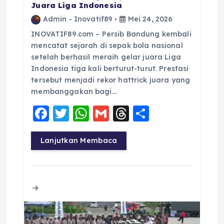
Juara Liga Indonesia
Admin - Inovatif89
Mei 24, 2026
INOVATIF89.com – Persib Bandung kembali
mencatat sejarah di sepak bola nasional
setelah berhasil meraih gelar juara Liga
Indonesia tiga kali berturut-turut. Prestasi
tersebut menjadi rekor hattrick juara yang
membanggakan bagi…
F
T
W
G
T
S
a
w
h
m
h
h
c
it
a
ai
re
a
Lanjutkan Membaca
e
te
ts
l
a
re
b
r
A
d
o
p
s
o
p