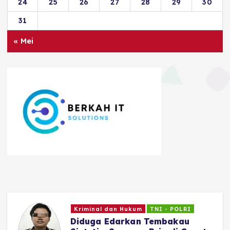
24
25
26
27
28
29
30
31
« Mei
Olahraga
Persib Cetak Sejarah, Raih