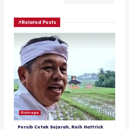
s
i
Related Posts
p
o
s
Olahraga
Persib Cetak Sejarah, Raih Hattrick