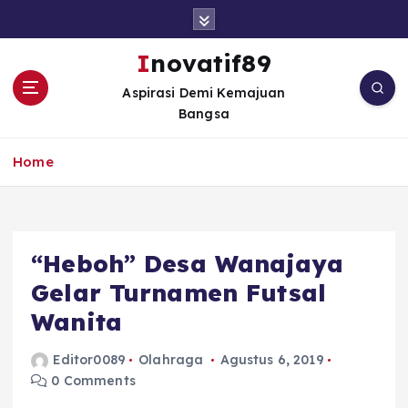
S
k
i
Inovatif89
p
Aspirasi Demi Kemajuan
t
Bangsa
o
c
o
Home
n
t
e
n
“Heboh” Desa Wanajaya
t
Gelar Turnamen Futsal
Wanita
Editor0089
Olahraga
Agustus 6, 2019
0 Comments