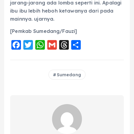
jarang-jarang ada lomba seperti ini. Apalagi
ibu ibu lebih heboh ketawanya dari pada
mainnya. ujarnya.
[Pemkab Sumedang/Fauzi]
F
T
W
G
T
S
a
w
h
m
h
h
c
it
a
ai
re
a
e
te
ts
l
a
re
Sumedang
b
r
A
d
o
p
s
o
p
k