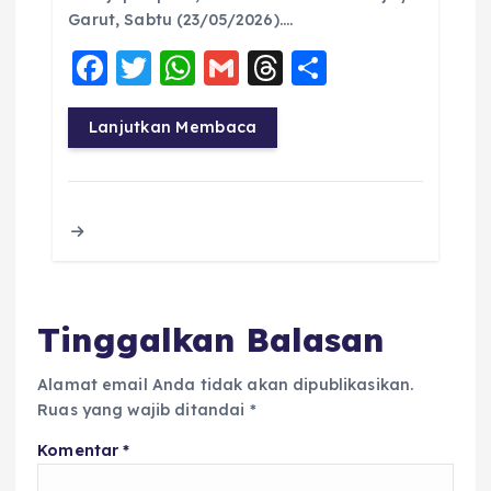
Garut, Sabtu (23/05/2026)….
F
T
W
G
T
S
a
w
h
m
h
h
c
it
a
ai
re
a
Lanjutkan Membaca
e
te
ts
l
a
re
b
r
A
d
o
p
s
o
p
k
Tinggalkan Balasan
Alamat email Anda tidak akan dipublikasikan.
Ruas yang wajib ditandai
*
Komentar
*