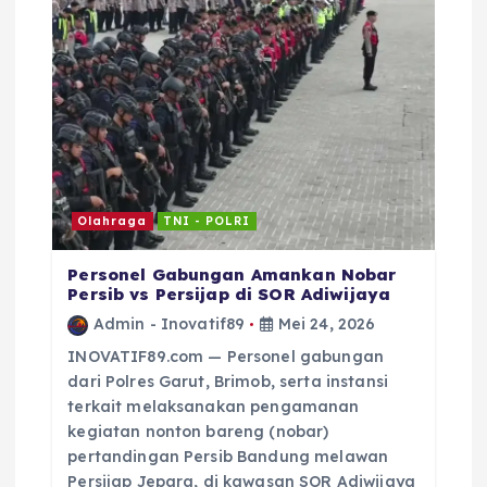
k
Olahraga
TNI - POLRI
Personel Gabungan Amankan Nobar
Persib vs Persijap di SOR Adiwijaya
Admin - Inovatif89
Mei 24, 2026
INOVATIF89.com — Personel gabungan
dari Polres Garut, Brimob, serta instansi
terkait melaksanakan pengamanan
kegiatan nonton bareng (nobar)
pertandingan Persib Bandung melawan
Persijap Jepara, di kawasan SOR Adiwijaya