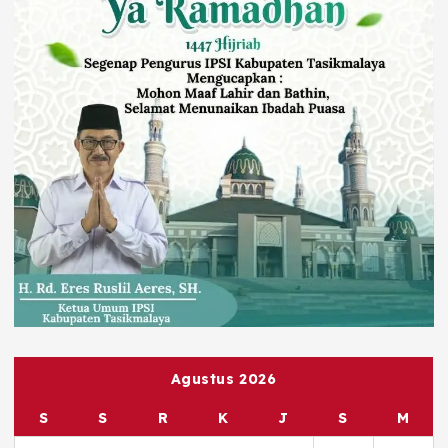
Agustus 2026
S
S
R
K
J
S
M