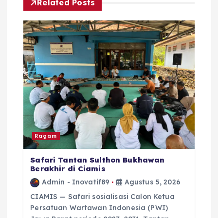
Related Posts
i
p
o
s
Ragam
Safari Tantan Sulthon Bukhawan
Berakhir di Ciamis
Admin - Inovatif89
Agustus 5, 2026
CIAMIS — Safari sosialisasi Calon Ketua
Persatuan Wartawan Indonesia (PWI)