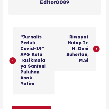
Editor0089
N
“Jurnalis
Riwayat
a
Peduli
Hidup Ir.
Covid-19”
H. Deni
v
APG Kota
Suherlan,
Tasikmala
M.Si
i
ya Santuni
Puluhan
g
Anak
Yatim
a
s