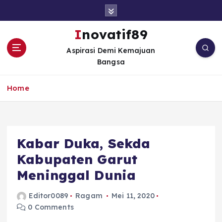
S
k
i
Inovatif89
p
Aspirasi Demi Kemajuan
t
Bangsa
o
c
o
Home
n
t
e
n
Kabar Duka, Sekda
t
Kabupaten Garut
Meninggal Dunia
Editor0089
Ragam
Mei 11, 2020
0 Comments