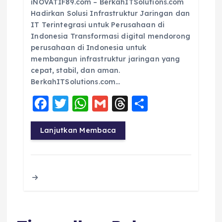
iNOVATIF89.com – BerkahITSolutions.com
Hadirkan Solusi Infrastruktur Jaringan dan
IT Terintegrasi untuk Perusahaan di
Indonesia Transformasi digital mendorong
perusahaan di Indonesia untuk
membangun infrastruktur jaringan yang
cepat, stabil, dan aman.
BerkahITSolutions.com…
F
T
W
G
T
S
a
w
h
m
h
h
c
it
a
ai
re
a
Lanjutkan Membaca
e
te
ts
l
a
re
b
r
A
d
o
p
s
o
p
k