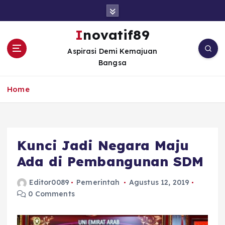
S
k
i
Inovatif89
p
Aspirasi Demi Kemajuan
t
Bangsa
o
c
o
Home
n
t
e
n
Kunci Jadi Negara Maju
t
Ada di Pembangunan SDM
Editor0089
Pemerintah
Agustus 12, 2019
0 Comments