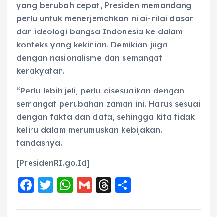
yang berubah cepat, Presiden memandang
perlu untuk menerjemahkan nilai-nilai dasar
dan ideologi bangsa Indonesia ke dalam
konteks yang kekinian. Demikian juga
dengan nasionalisme dan semangat
kerakyatan.
“Perlu lebih jeli, perlu disesuaikan dengan
semangat perubahan zaman ini. Harus sesuai
dengan fakta dan data, sehingga kita tidak
keliru dalam merumuskan kebijakan.
tandasnya.
[PresidenRI.go.Id]
F
T
W
G
T
S
a
w
h
m
h
h
c
it
a
ai
re
a