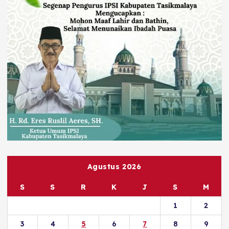
Agustus 2026
S
S
R
K
J
S
M
1
2
3
4
5
6
7
8
9