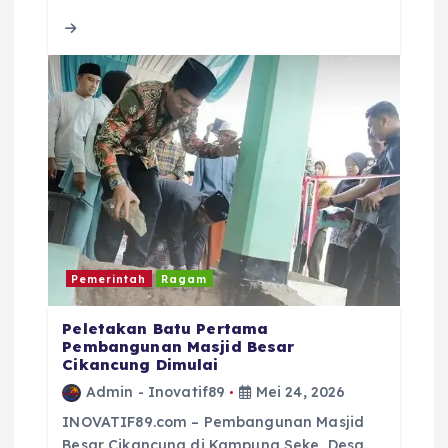
b
r
A
d
o
p
s
o
p
k
Pemerintah
Ragam
Peletakan Batu Pertama
Pembangunan Masjid Besar
Cikancung Dimulai
Admin - Inovatif89
Mei 24, 2026
INOVATIF89.com – Pembangunan Masjid
Besar Cikancung di Kampung Seke, Desa