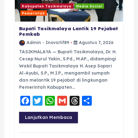
Kabupaten Tasikmalaya
Media Sosial
Pemerintah
Bupati Tasikmalaya Lantik 19 Pejabat
Pemkab
Admin - Inovatif89
Agustus 7, 2026
TASIKMALAYA — Bupati Tasikmalaya, Dr. H.
Cecep Nurul Yakin, S.Pd., M.AP., didampingi
Wakil Bupati Tasikmalaya H. Asep Sopari
Al-Ayubi, S.P., M.I.P., mengambil sumpah
dan melantik 19 pejabat di lingkungan
Pemerintah Kabupaten…
F
T
W
G
T
S
a
w
h
m
h
h
c
it
a
ai
re
a
Lanjutkan Membaca
e
te
ts
l
a
re