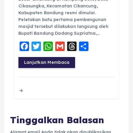
Cikasungka, Kecamatan Cikancung,
Kabupaten Bandung resmi dimulai.
Peletakan batu pertama pembangunan
masjid tersebut dilakukan langsung oleh
Bupati Bandung Dadang Supriatna,…
F
T
W
G
T
S
a
w
h
m
h
h
c
it
a
ai
re
a
Lanjutkan Membaca
e
te
ts
l
a
re
b
r
A
d
o
p
s
o
p
k
Tinggalkan Balasan
Alamat email Anda tidak akan dipublikasikan.