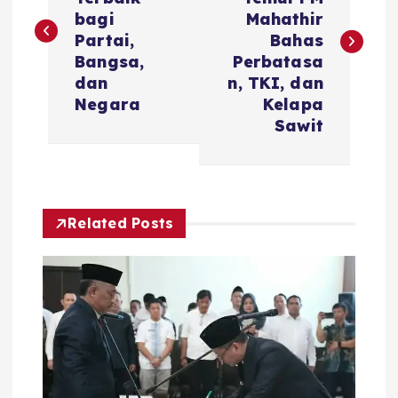
v
bagi
Mahathir
Partai,
Bahas
i
Bangsa,
Perbatasa
dan
n, TKI, dan
g
Negara
Kelapa
Sawit
a
s
Related Posts
i
p
o
s