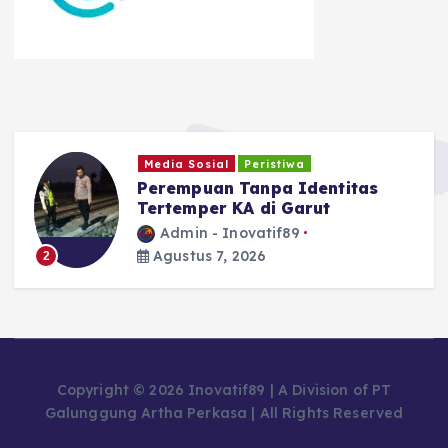
Ragam
Safari Tantan Sulthon
Bukhawan Berakhir di Ciamis
Admin - Inovatif89
Agustus 5, 2026
3
Copyright © 2026 Inovatif89 | A Division of PT
Galunggung Artha Perkasa | All Rights Reserved