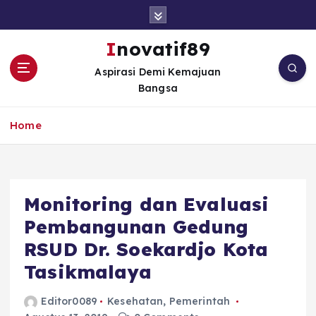
S
k
i
Inovatif89
p
Aspirasi Demi Kemajuan
t
Bangsa
o
c
o
Home
n
t
e
n
Monitoring dan Evaluasi
t
Pembangunan Gedung
RSUD Dr. Soekardjo Kota
Tasikmalaya
Editor0089
Kesehatan
,
Pemerintah