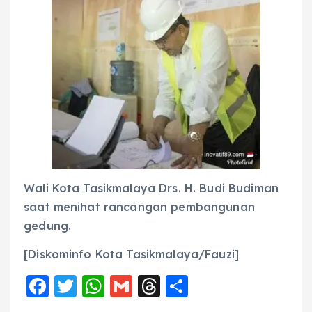
Wali Kota Tasikmalaya Drs. H. Budi Budiman
saat menihat rancangan pembangunan
gedung.
[Diskominfo Kota Tasikmalaya/Fauzi]
F
T
W
G
T
S
a
w
h
m
h
h