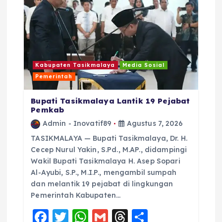
s
Kabupaten Tasikmalaya
Media Sosial
Pemerintah
Bupati Tasikmalaya Lantik 19 Pejabat
Pemkab
Admin - Inovatif89
Agustus 7, 2026
TASIKMALAYA — Bupati Tasikmalaya, Dr. H.
Cecep Nurul Yakin, S.Pd., M.AP., didampingi
Wakil Bupati Tasikmalaya H. Asep Sopari
Al-Ayubi, S.P., M.I.P., mengambil sumpah
dan melantik 19 pejabat di lingkungan
Pemerintah Kabupaten…
F
T
W
G
T
S