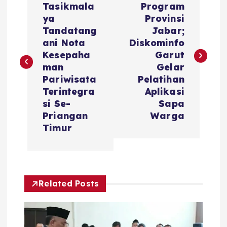
a
Tasikmala
Program
ya
Provinsi
v
Tandatang
Jabar;
ani Nota
Diskominfo
i
Kesepaha
Garut
man
Gelar
g
Pariwisata
Pelatihan
Terintegra
Aplikasi
a
si Se-
Sapa
Priangan
Warga
s
Timur
i
p
Related Posts
o