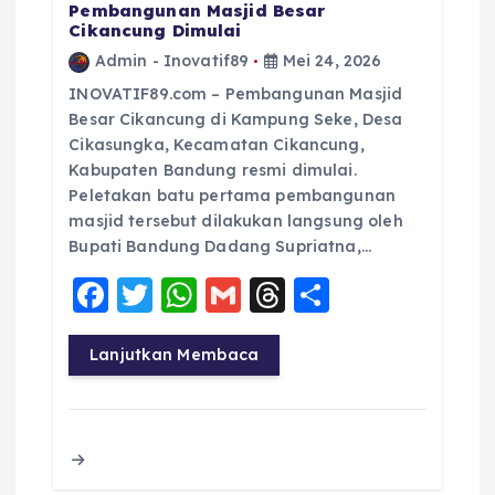
Pembangunan Masjid Besar
Cikancung Dimulai
Admin - Inovatif89
Mei 24, 2026
INOVATIF89.com – Pembangunan Masjid
Besar Cikancung di Kampung Seke, Desa
Cikasungka, Kecamatan Cikancung,
Kabupaten Bandung resmi dimulai.
Peletakan batu pertama pembangunan
masjid tersebut dilakukan langsung oleh
Bupati Bandung Dadang Supriatna,…
F
T
W
G
T
S
a
w
h
m
h
h
c
it
a
ai
re
a
Lanjutkan Membaca
e
te
ts
l
a
re
b
r
A
d
o
p
s