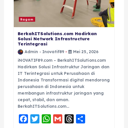
Ragam
BerkahITSolutions.com Hadirkan
Solusi Network Infrastructure
Terintegrasi
Admin - Inovatif89
Mei 25, 2026
iNOVATIF89.com – BerkahITSolutions.com
Hadirkan Solusi Infrastruktur Jaringan dan
IT Terintegrasi untuk Perusahaan di
Indonesia Transformasi digital mendorong
perusahaan di Indonesia untuk
membangun infrastruktur jaringan yang
cepat, stabil, dan aman.
BerkahITSolutions.com…
F
T
W
G
T
S
a
w
h
m
h
h