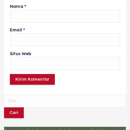
Nama
*
Email
*
Situs Web
C
a
r
i
u