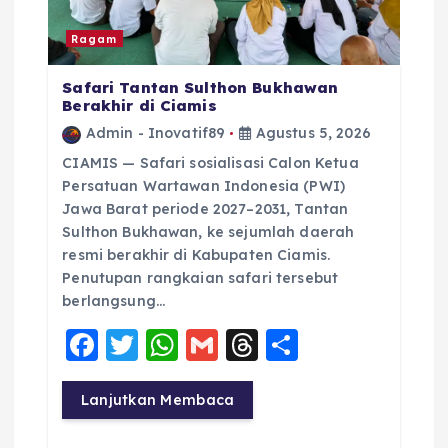
Ragam
Safari Tantan Sulthon Bukhawan
Berakhir di Ciamis
Admin - Inovatif89
Agustus 5, 2026
CIAMIS — Safari sosialisasi Calon Ketua
Persatuan Wartawan Indonesia (PWI)
Jawa Barat periode 2027–2031, Tantan
Sulthon Bukhawan, ke sejumlah daerah
resmi berakhir di Kabupaten Ciamis.
Penutupan rangkaian safari tersebut
berlangsung…
F
T
W
G
T
S
a
w
h
m
h
h
c
it
a
ai
re
a
Lanjutkan Membaca
e
te
ts
l
a
re