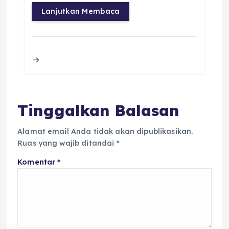
c
it
a
ai
re
a
Lanjutkan Membaca
e
te
ts
l
a
re
b
r
A
d
o
p
s
o
p
k
Tinggalkan Balasan
Alamat email Anda tidak akan dipublikasikan.
Ruas yang wajib ditandai
*
Komentar
*