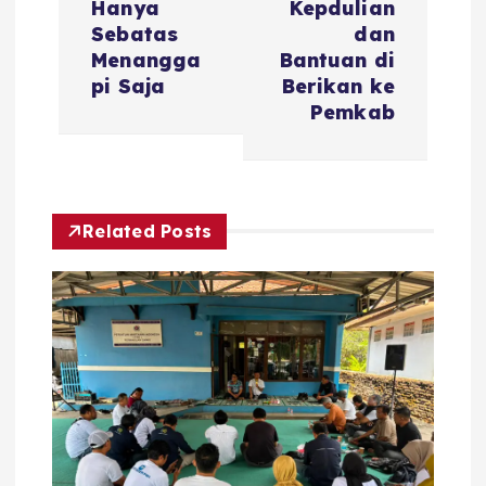
Hanya
Kepdulian
s
Sebatas
dan
Menangga
Bantuan di
i
pi Saja
Berikan ke
Pemkab
p
o
Related Posts
s