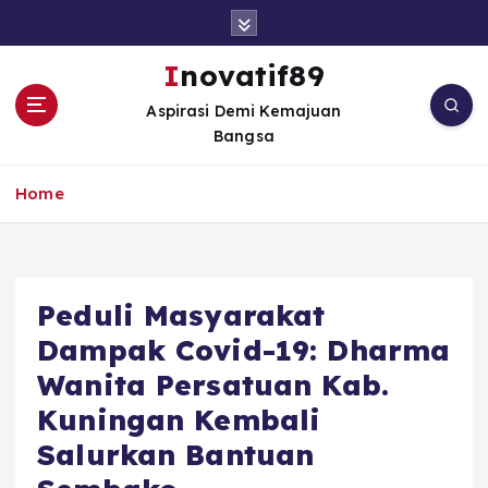
S
k
i
Inovatif89
p
Aspirasi Demi Kemajuan
t
Bangsa
o
c
o
Home
n
t
e
n
Peduli Masyarakat
t
Dampak Covid-19: Dharma
Wanita Persatuan Kab.
Kuningan Kembali
Salurkan Bantuan