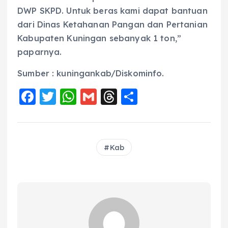
DWP SKPD. Untuk beras kami dapat bantuan
dari Dinas Ketahanan Pangan dan Pertanian
Kabupaten Kuningan sebanyak 1 ton,”
paparnya.
Sumber : kuningankab/Diskominfo.
F
T
W
G
T
S
a
w
h
m
h
h
c
it
a
ai
re
a
e
te
ts
l
a
re
Kab
b
r
A
d
o
p
s
o
p
k