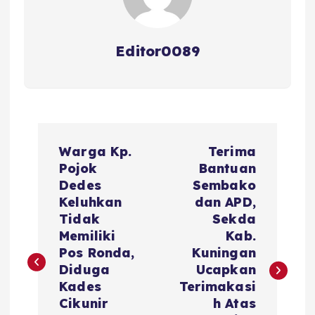
Editor0089
N
Warga Kp.
Terima
a
Pojok
Bantuan
Dedes
Sembako
v
Keluhkan
dan APD,
Tidak
Sekda
i
Memiliki
Kab.
Pos Ronda,
Kuningan
g
Diduga
Ucapkan
Kades
Terimakasi
a
Cikunir
h Atas