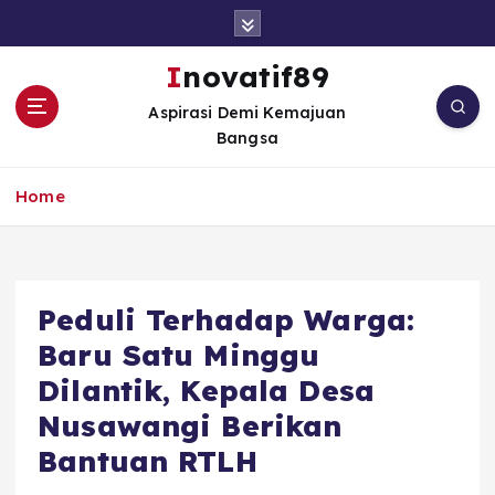
S
k
i
Inovatif89
p
Aspirasi Demi Kemajuan
t
Bangsa
o
c
o
Home
n
t
e
n
Peduli Terhadap Warga:
t
Baru Satu Minggu
Dilantik, Kepala Desa
Nusawangi Berikan
Bantuan RTLH