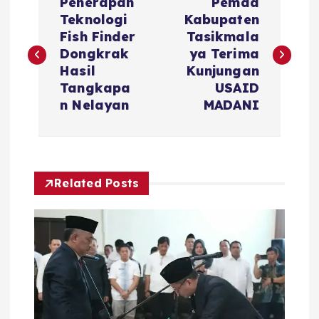
Penerapan
Pemda
a
Teknologi
Kabupaten
Fish Finder
Tasikmala
v
Dongkrak
ya Terima
Hasil
Kunjungan
i
Tangkapa
USAID
n Nelayan
MADANI
g
a
Related Posts
s
i
p
o