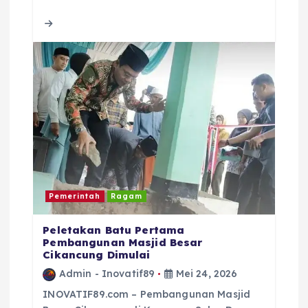
b
r
A
d
o
p
s
o
p
k
Pemerintah
Ragam
Peletakan Batu Pertama
Pembangunan Masjid Besar
Cikancung Dimulai
Admin - Inovatif89
Mei 24, 2026
INOVATIF89.com – Pembangunan Masjid