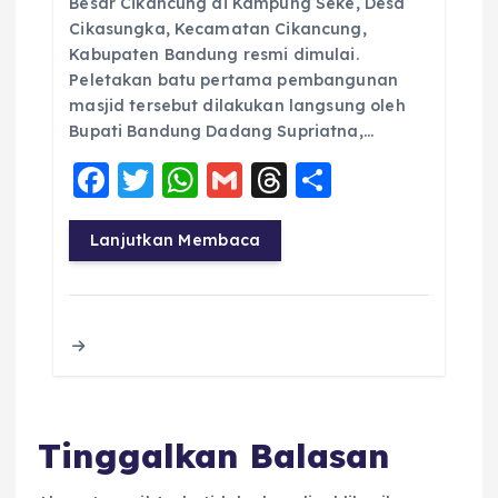
Besar Cikancung di Kampung Seke, Desa
Cikasungka, Kecamatan Cikancung,
Kabupaten Bandung resmi dimulai.
Peletakan batu pertama pembangunan
masjid tersebut dilakukan langsung oleh
Bupati Bandung Dadang Supriatna,…
F
T
W
G
T
S
a
w
h
m
h
h
c
it
a
ai
re
a
Lanjutkan Membaca
e
te
ts
l
a
re
b
r
A
d
o
p
s
o
p
k
Tinggalkan Balasan