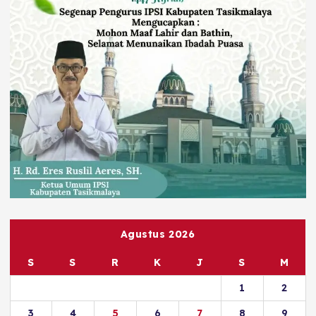
Agustus 2026
S
S
R
K
J
S
M
1
2
3
4
5
6
7
8
9