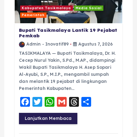
s
Kabupaten Tasikmalaya
Media Sosial
Pemerintah
Bupati Tasikmalaya Lantik 19 Pejabat
Pemkab
Admin - Inovatif89
Agustus 7, 2026
TASIKMALAYA — Bupati Tasikmalaya, Dr. H.
Cecep Nurul Yakin, S.Pd., M.AP., didampingi
Wakil Bupati Tasikmalaya H. Asep Sopari
Al-Ayubi, S.P., M.I.P., mengambil sumpah
dan melantik 19 pejabat di lingkungan
Pemerintah Kabupaten…
F
T
W
G
T
S
a
w
h
m
h
h
c
it
a
ai
re
a
Lanjutkan Membaca
e
te
ts
l
a
re