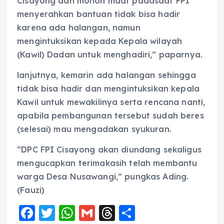
Cisayong dan mohon maaf padasaat FPI
menyerahkan bantuan tidak bisa hadir
karena ada halangan, namun
mengintuksikan kepada Kepala wilayah
(Kawil) Dadan untuk menghadiri,” paparnya.
lanjutnya, kemarin ada halangan sehingga
tidak bisa hadir dan mengintuksikan kepala
Kawil untuk mewakilinya serta rencana nanti,
apabila pembangunan tersebut sudah beres
(selesai) mau mengadakan syukuran.
“DPC FPI Cisayong akan diundang sekaligus
mengucapkan terimakasih telah membantu
warga Desa Nusawangi,” pungkas Ading.
(Fauzi)
F
T
W
G
T
S