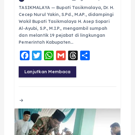
TASIKMALAYA — Bupati Tasikmalaya, Dr. H.
Cecep Nurul Yakin, S.Pd., M.AP., didampingi
Wakil Bupati Tasikmalaya H. Asep Sopari
Al-Ayubi, S.P., M.I.P., mengambil sumpah
dan melantik 19 pejabat di lingkungan
Pemerintah Kabupaten…
F
T
W
G
T
S
a
w
h
m
h
h
c
it
a
ai
re
a
Lanjutkan Membaca
e
te
ts
l
a
re
b
r
A
d
o
p
s
o
p
k