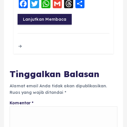
F
T
W
G
T
S
a
w
h
m
h
h
c
it
a
ai
re
a
Lanjutkan Membaca
e
te
ts
l
a
re
b
r
A
d
o
p
s
o
p
k
Tinggalkan Balasan
Alamat email Anda tidak akan dipublikasikan.
Ruas yang wajib ditandai
*
Komentar
*