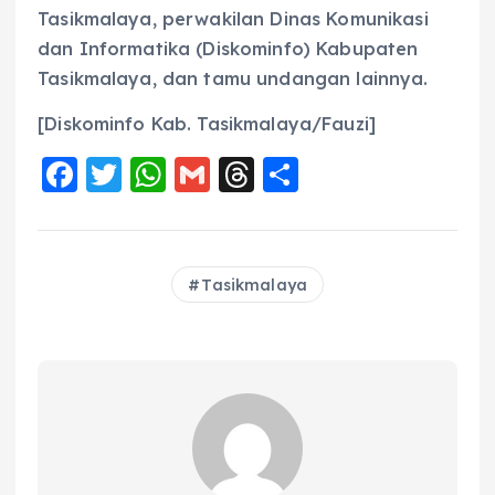
Tasikmalaya, perwakilan Dinas Komunikasi
dan Informatika (Diskominfo) Kabupaten
Tasikmalaya, dan tamu undangan lainnya.
[Diskominfo Kab. Tasikmalaya/Fauzi]
F
T
W
G
T
S
a
w
h
m
h
h
c
it
a
ai
re
a
e
te
ts
l
a
re
Tasikmalaya
b
r
A
d
o
p
s
o
p
k