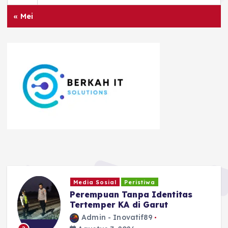
« Mei
Ragam
Safari Tantan Sulthon
Bukhawan Berakhir di Ciamis
Admin - Inovatif89