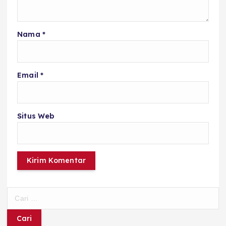
Nama
*
Email
*
Situs Web
C
a
r