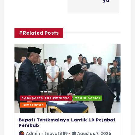
s
i
p
Related Posts
o
s
Kabupaten Tasikmalaya
Media Sosial
Pemerintah
Bupati Tasikmalaya Lantik 19 Pejabat
Pemkab
Admin - Inovatif89
Agustus 7, 2026