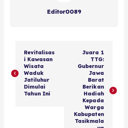
Editor0089
N
Revitalisas
Juara 1
a
i Kawasan
TTG:
Wisata
Gubernur
v
Waduk
Jawa
Jatiluhur
Barat
i
Dimulai
Berikan
Tahun Ini
Hadiah
g
Kepada
Warga
a
Kabupaten
Tasikmala
ya