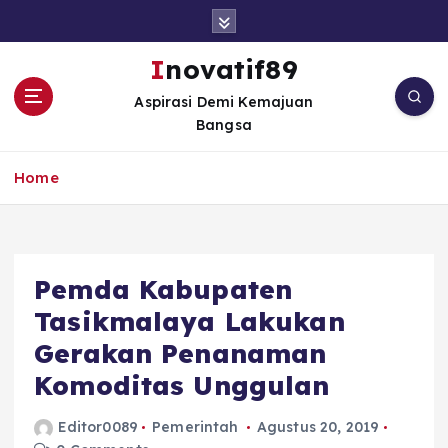
S
k
i
Inovatif89
p
Aspirasi Demi Kemajuan
t
Bangsa
o
c
o
Home
n
t
e
n
Pemda Kabupaten
t
Tasikmalaya Lakukan
Gerakan Penanaman
Komoditas Unggulan
Editor0089
Pemerintah
Agustus 20, 2019