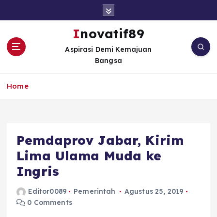
S
k
i
Inovatif89
p
Aspirasi Demi Kemajuan
t
Bangsa
o
c
o
Home
n
t
e
n
Pemdaprov Jabar, Kirim
t
Lima Ulama Muda ke
Ingris
Editor0089
Pemerintah
Agustus 25, 2019
0 Comments