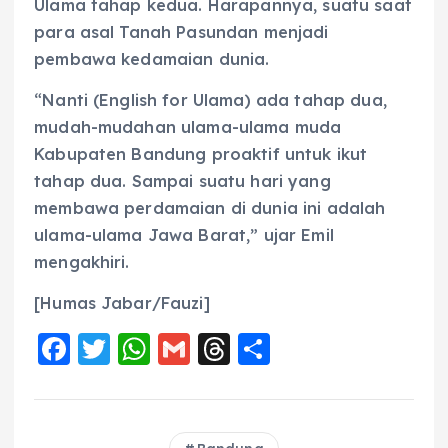
Ulama tahap kedua. Harapannya, suatu saat
para asal Tanah Pasundan menjadi
pembawa kedamaian dunia.
“Nanti (English for Ulama) ada tahap dua,
mudah-mudahan ulama-ulama muda
Kabupaten Bandung proaktif untuk ikut
tahap dua. Sampai suatu hari yang
membawa perdamaian di dunia ini adalah
ulama-ulama Jawa Barat,” ujar Emil
mengakhiri.
[Humas Jabar/Fauzi]
F
T
W
G
T
S
a
w
h
m
h
h
c
it
a
ai
re
a
e
te
ts
l
a
re