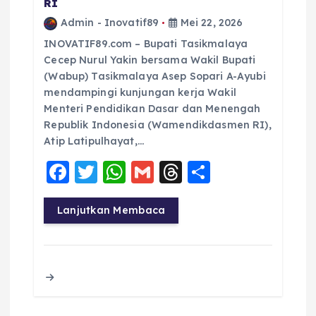
RI
Admin - Inovatif89
Mei 22, 2026
INOVATIF89.com – Bupati Tasikmalaya
Cecep Nurul Yakin bersama Wakil Bupati
(Wabup) Tasikmalaya Asep Sopari A-Ayubi
mendampingi kunjungan kerja Wakil
Menteri Pendidikan Dasar dan Menengah
Republik Indonesia (Wamendikdasmen RI),
Atip Latipulhayat,…
F
T
W
G
T
S
a
w
h
m
h
h
c
it
a
ai
re
a
Lanjutkan Membaca
e
te
ts
l
a
re
b
r
A
d
o
p
s
o
p