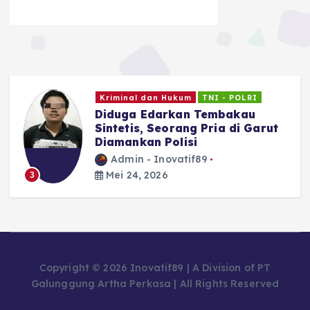
Kriminal dan Hukum
TNI - POLRI
Diduga Edarkan Tembakau
Sintetis, Seorang Pria di Garut
Diamankan Polisi
Admin - Inovatif89
Mei 24, 2026
3
Copyright © 2026 Inovatif89 | A Division of PT
Galunggung Artha Perkasa | All Rights Reserved