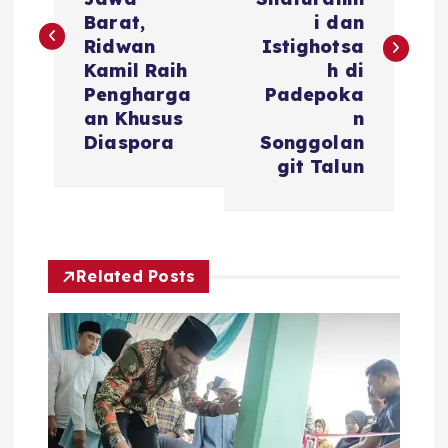
v
Barat,
i dan
i
Ridwan
Istighotsa
Kamil Raih
h di
g
Pengharga
Padepoka
an Khusus
n
a
Diaspora
Songgolan
git Talun
s
i
Related Posts
p
o
s