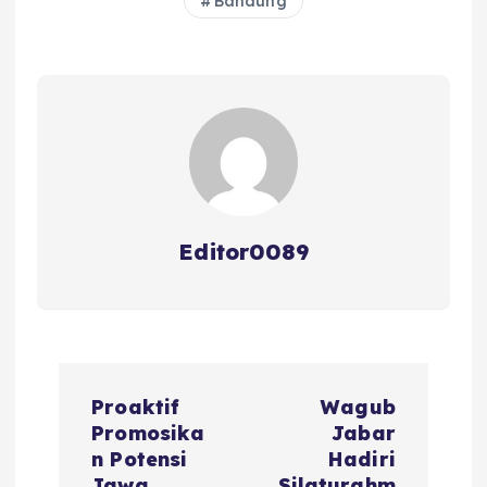
Bandung
b
r
A
d
o
p
s
o
p
k
Editor0089
N
Proaktif
Wagub
a
Promosika
Jabar
n Potensi
Hadiri
Jawa
Silaturahm