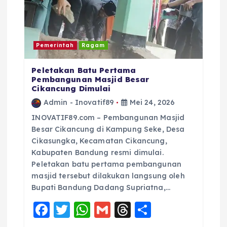
Pemerintah
Ragam
Peletakan Batu Pertama
Pembangunan Masjid Besar
Cikancung Dimulai
Admin - Inovatif89
Mei 24, 2026
INOVATIF89.com – Pembangunan Masjid
Besar Cikancung di Kampung Seke, Desa
Cikasungka, Kecamatan Cikancung,
Kabupaten Bandung resmi dimulai.
Peletakan batu pertama pembangunan
masjid tersebut dilakukan langsung oleh
Bupati Bandung Dadang Supriatna,…
F
T
W
G
T
S
a
w
h
m
h
h