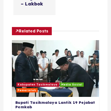
i
– Lakbok
p
o
Related Posts
s
Kabupaten Tasikmalaya
Media Sosial
Pemerintah
Bupati Tasikmalaya Lantik 19 Pejabat
Pemkab