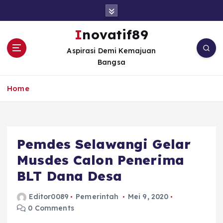
S
k
i
Inovatif89
p
Aspirasi Demi Kemajuan
t
Bangsa
o
c
o
Home
n
t
e
n
Pemdes Selawangi Gelar
t
Musdes Calon Penerima
BLT Dana Desa
Editor0089
Pemerintah
Mei 9, 2020
0 Comments