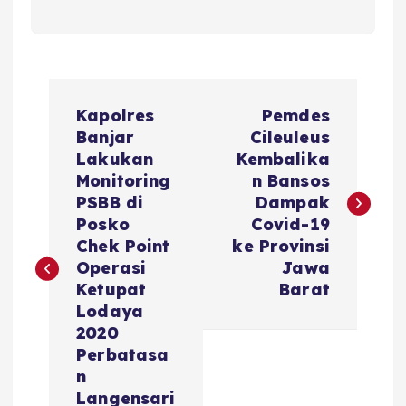
N
Kapolres
Pemdes
a
Banjar
Cileuleus
Lakukan
Kembalika
v
Monitoring
n Bansos
PSBB di
Dampak
i
Posko
Covid-19
Chek Point
ke Provinsi
g
Operasi
Jawa
Ketupat
Barat
a
Lodaya
2020
s
Perbatasa
n
Langensari