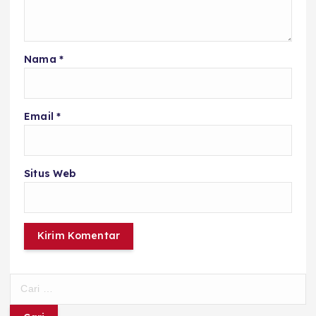
Nama
*
Email
*
Situs Web
C
a
r