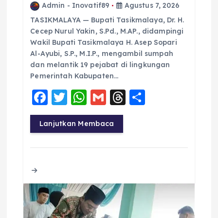
Admin - Inovatif89
Agustus 7, 2026
TASIKMALAYA — Bupati Tasikmalaya, Dr. H.
Cecep Nurul Yakin, S.Pd., M.AP., didampingi
Wakil Bupati Tasikmalaya H. Asep Sopari
Al-Ayubi, S.P., M.I.P., mengambil sumpah
dan melantik 19 pejabat di lingkungan
Pemerintah Kabupaten…
F
T
W
G
T
S
a
w
h
m
h
h
c
it
a
ai
re
a
Lanjutkan Membaca
e
te
ts
l
a
re
b
r
A
d
o
p
s
o
p
k