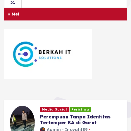
31
« Mei
Ragam
Safari Tantan Sulthon
Bukhawan Berakhir di Ciamis
Admin - Inovatif89