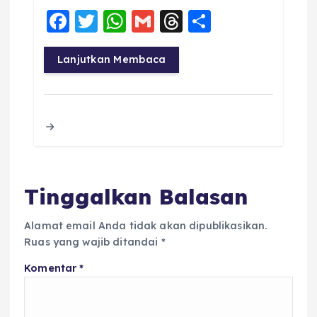
F
T
W
G
T
S
a
w
h
m
h
h
c
it
a
ai
re
a
Lanjutkan Membaca
e
te
ts
l
a
re
b
r
A
d
o
p
s
o
p
k
Tinggalkan Balasan
Alamat email Anda tidak akan dipublikasikan.
Ruas yang wajib ditandai
*
Komentar
*