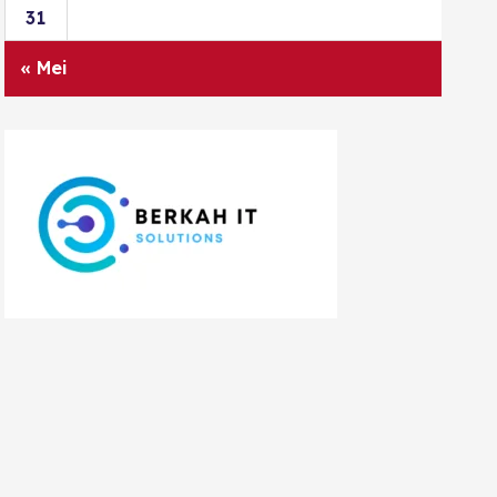
31
« Mei