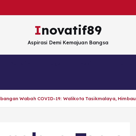
Inovatif89
Aspirasi Demi Kemajuan Bangsa
Peristiwa
Ragam
Nasional
Ekono
bangan Wabah COVID-19: Walikota Tasikmalaya, Himbau 