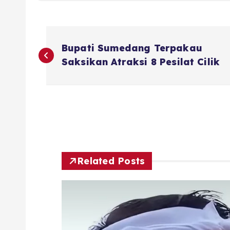
N
Bupati Sumedang Terpakau
a
Saksikan Atraksi 8 Pesilat Cilik
v
i
g
Related Posts
a
s