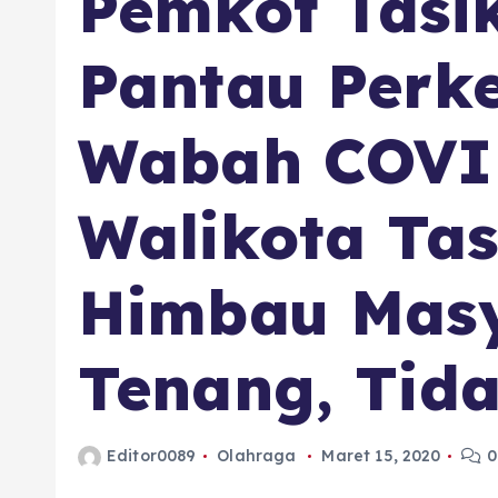
Pemkot Tasi
Pantau Per
Wabah COVI
Walikota Ta
Himbau Masy
Tenang, Tid
Editor0089
Olahraga
Maret 15, 2020
0