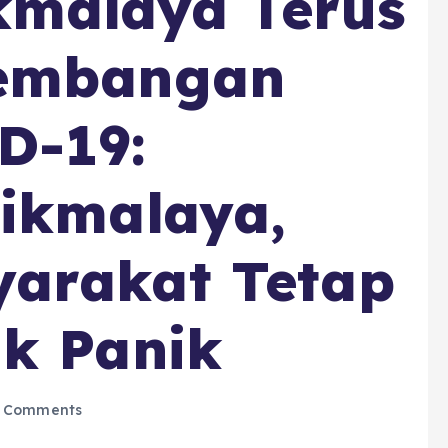
kmalaya Terus
kembangan
D-19:
sikmalaya,
arakat Tetap
ak Panik
 Comments