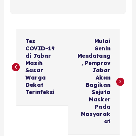
N
Tes
Mulai
a
COVID-19
Senin
di Jabar
Mendatang
v
Masih
, Pemprov
Sasar
Jabar
i
Warga
Akan
Dekat
Bagikan
g
Terinfeksi
Sejuta
Masker
a
Pada
Masyarak
s
at