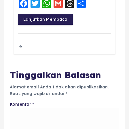
F
T
W
G
T
S
a
w
h
m
h
h
c
it
a
ai
re
a
Lanjutkan Membaca
e
te
ts
l
a
re
b
r
A
d
o
p
s
o
p
k
Tinggalkan Balasan
Alamat email Anda tidak akan dipublikasikan.
Ruas yang wajib ditandai
*
Komentar
*