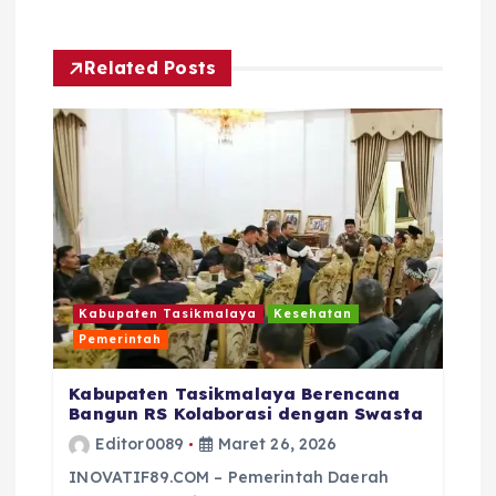
i
p
Related Posts
o
s
Kabupaten Tasikmalaya
Kesehatan
Pemerintah
Kabupaten Tasikmalaya Berencana
Bangun RS Kolaborasi dengan Swasta
Editor0089
Maret 26, 2026
INOVATIF89.COM – Pemerintah Daerah