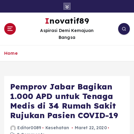
S
k
i
Inovatif89
p
Aspirasi Demi Kemajuan
t
Bangsa
o
c
o
Home
n
t
e
n
Pemprov Jabar Bagikan
t
1.000 APD untuk Tenaga
Medis di 34 Rumah Sakit
Rujukan Pasien COVID-19
Editor0089
Kesehatan
Maret 22, 2020