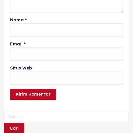
Nama
*
Email
*
Situs Web
C
a
r