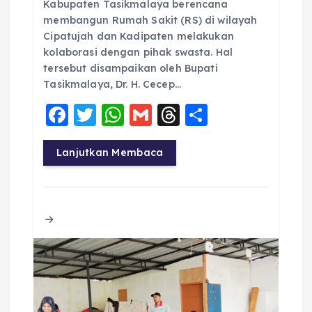
Kabupaten Tasikmalaya berencana
membangun Rumah Sakit (RS) di wilayah
Cipatujah dan Kadipaten melakukan
kolaborasi dengan pihak swasta. Hal
tersebut disampaikan oleh Bupati
Tasikmalaya, Dr. H. Cecep…
F
T
W
G
T
S
a
w
h
m
h
h
c
it
a
ai
re
a
Lanjutkan Membaca
e
te
ts
l
a
re
b
r
A
d
o
p
s
o
p
k