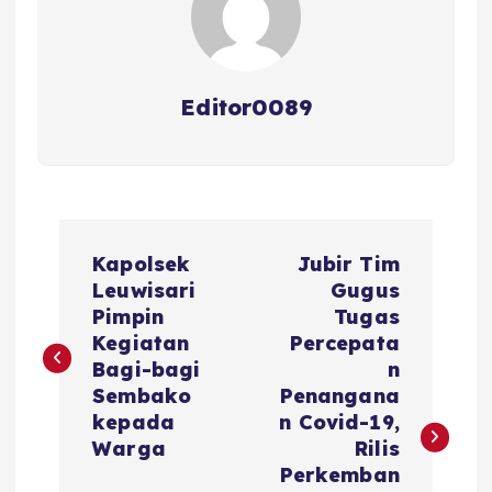
Editor0089
N
Kapolsek
Jubir Tim
a
Leuwisari
Gugus
Pimpin
Tugas
v
Kegiatan
Percepata
Bagi-bagi
n
i
Sembako
Penangana
kepada
n Covid-19,
g
Warga
Rilis
Perkemban