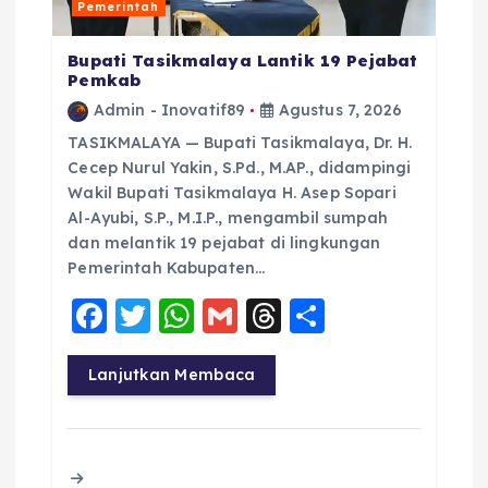
Pemerintah
Bupati Tasikmalaya Lantik 19 Pejabat
Pemkab
Admin - Inovatif89
Agustus 7, 2026
TASIKMALAYA — Bupati Tasikmalaya, Dr. H.
Cecep Nurul Yakin, S.Pd., M.AP., didampingi
Wakil Bupati Tasikmalaya H. Asep Sopari
Al-Ayubi, S.P., M.I.P., mengambil sumpah
dan melantik 19 pejabat di lingkungan
Pemerintah Kabupaten…
F
T
W
G
T
S
a
w
h
m
h
h
c
it
a
ai
re
a
Lanjutkan Membaca
e
te
ts
l
a
re
b
r
A
d