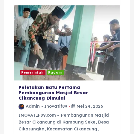
o
p
s
o
p
k
Pemerintah
Ragam
Peletakan Batu Pertama
Pembangunan Masjid Besar
Cikancung Dimulai
Admin - Inovatif89
Mei 24, 2026
INOVATIF89.com – Pembangunan Masjid
Besar Cikancung di Kampung Seke, Desa
Cikasungka, Kecamatan Cikancung,