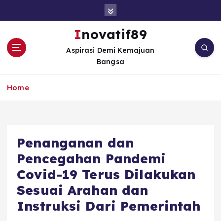
S
k
i
Inovatif89
p
Aspirasi Demi Kemajuan
t
Bangsa
o
c
o
Home
n
t
e
n
Penanganan dan
t
Pencegahan Pandemi
Covid-19 Terus Dilakukan
Sesuai Arahan dan
Instruksi Dari Pemerintah