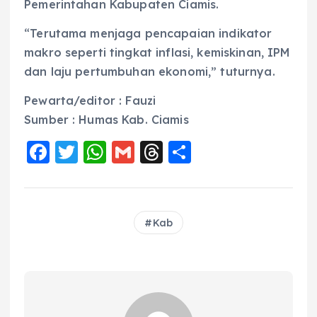
Pemerintahan Kabupaten Ciamis.
“Terutama menjaga pencapaian indikator
makro seperti tingkat inflasi, kemiskinan, IPM
dan laju pertumbuhan ekonomi,” tuturnya.
Pewarta/editor : Fauzi
Sumber : Humas Kab. Ciamis
F
T
W
G
T
S
a
w
h
m
h
h
c
it
a
ai
re
a
e
te
ts
l
a
re
Kab
b
r
A
d
o
p
s
o
p
k