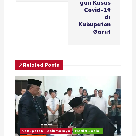
a
gan Kasus
Covid-19
s
di
Kabupaten
i
Garut
p
o
Related Posts
s
Kabupaten Tasikmalaya
Media Sosial