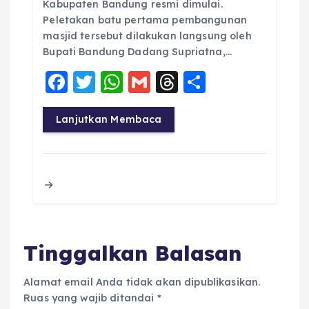
Kabupaten Bandung resmi dimulai.
Peletakan batu pertama pembangunan
masjid tersebut dilakukan langsung oleh
Bupati Bandung Dadang Supriatna,…
F
T
W
G
T
S
a
w
h
m
h
h
c
it
a
ai
re
a
Lanjutkan Membaca
e
te
ts
l
a
re
b
r
A
d
o
p
s
o
p
k
Tinggalkan Balasan
Alamat email Anda tidak akan dipublikasikan.
Ruas yang wajib ditandai
*