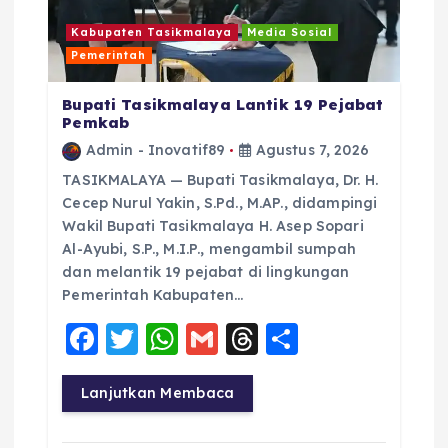
Kabupaten Tasikmalaya
Media Sosial
Pemerintah
Bupati Tasikmalaya Lantik 19 Pejabat
Pemkab
Admin - Inovatif89
Agustus 7, 2026
TASIKMALAYA — Bupati Tasikmalaya, Dr. H.
Cecep Nurul Yakin, S.Pd., M.AP., didampingi
Wakil Bupati Tasikmalaya H. Asep Sopari
Al-Ayubi, S.P., M.I.P., mengambil sumpah
dan melantik 19 pejabat di lingkungan
Pemerintah Kabupaten…
F
T
W
G
T
S
a
w
h
m
h
h
c
it
a
ai
re
a
Lanjutkan Membaca
e
te
ts
l
a
re