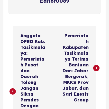
Editor0089
N
Anggota
Pemerinta
a
DPRD Kab.
h
Tasikmala
Kabupaten
v
ya:
Tasikmala
Pemerinta
ya Terima
i
h Pusat
Bantuan
dan
Dari Jabar
g
Daerah
Bergerak,
Tolong
MKKS Prov
a
Jangan
Jabar, dan
Siksa
Sari Enesis
s
Pemdes
Group
Dengan