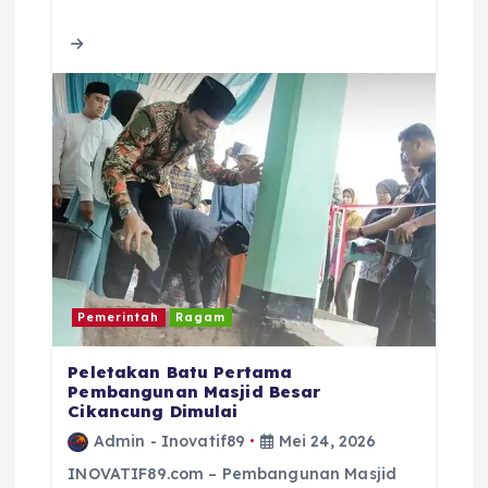
b
r
A
d
o
p
s
o
p
k
Pemerintah
Ragam
Peletakan Batu Pertama
Pembangunan Masjid Besar
Cikancung Dimulai
Admin - Inovatif89
Mei 24, 2026
INOVATIF89.com – Pembangunan Masjid