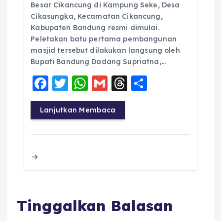
Besar Cikancung di Kampung Seke, Desa
Cikasungka, Kecamatan Cikancung,
Kabupaten Bandung resmi dimulai.
Peletakan batu pertama pembangunan
masjid tersebut dilakukan langsung oleh
Bupati Bandung Dadang Supriatna,…
F
T
W
G
T
S
a
w
h
m
h
h
c
it
a
ai
re
a
Lanjutkan Membaca
e
te
ts
l
a
re
b
r
A
d
o
p
s
o
p
k
Tinggalkan Balasan