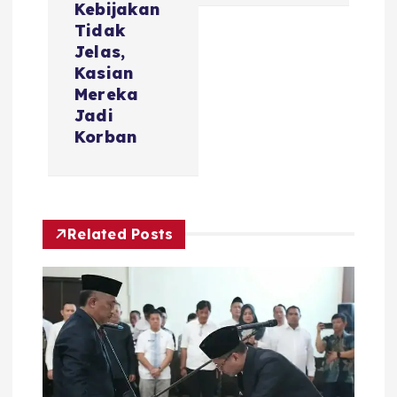
i
Kebijakan
Tidak
Jelas,
p
Kasian
Mereka
o
Jadi
Korban
s
Related Posts