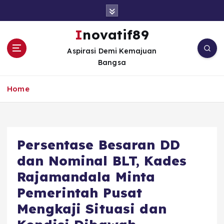
S
k
i
Inovatif89
p
Aspirasi Demi Kemajuan
t
Bangsa
o
c
o
Home
n
t
e
n
Persentase Besaran DD
t
dan Nominal BLT, Kades
Rajamandala Minta
Pemerintah Pusat
Mengkaji Situasi dan