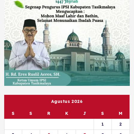
Agustus 2026
S
S
R
K
J
S
M
1
2