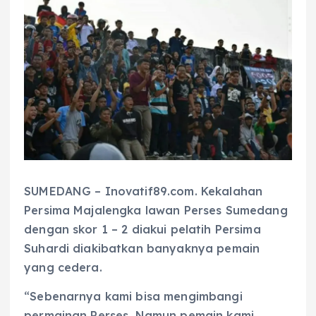
SUMEDANG – Inovatif89.com. Kekalahan
Persima Majalengka lawan Perses Sumedang
dengan skor 1 – 2 diakui pelatih Persima
Suhardi diakibatkan banyaknya pemain
yang cedera.
“Sebenarnya kami bisa mengimbangi
permainan Perses. Namun pemain kami