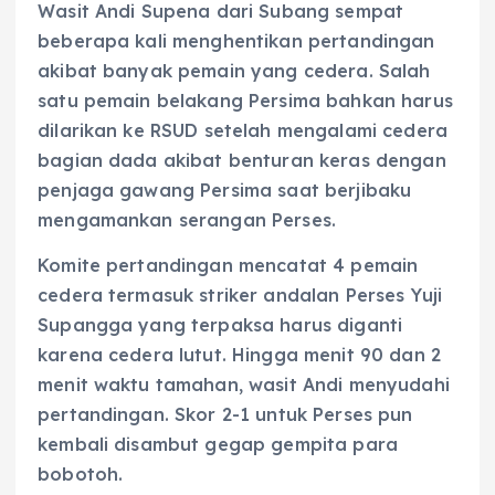
Wasit Andi Supena dari Subang sempat
beberapa kali menghentikan pertandingan
akibat banyak pemain yang cedera. Salah
satu pemain belakang Persima bahkan harus
dilarikan ke RSUD setelah mengalami cedera
bagian dada akibat benturan keras dengan
penjaga gawang Persima saat berjibaku
mengamankan serangan Perses.
Komite pertandingan mencatat 4 pemain
cedera termasuk striker andalan Perses Yuji
Supangga yang terpaksa harus diganti
karena cedera lutut. Hingga menit 90 dan 2
menit waktu tamahan, wasit Andi menyudahi
pertandingan. Skor 2-1 untuk Perses pun
kembali disambut gegap gempita para
bobotoh.