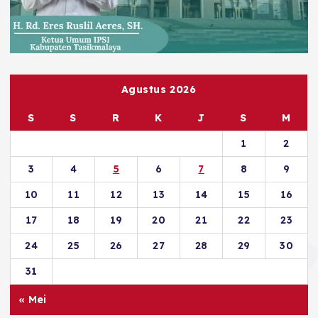
Agustus 2026
S
S
R
K
J
S
M
1
2
3
4
5
6
7
8
9
10
11
12
13
14
15
16
17
18
19
20
21
22
23
24
25
26
27
28
29
30
31
« Mei