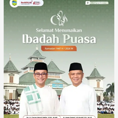
t
u
k
: