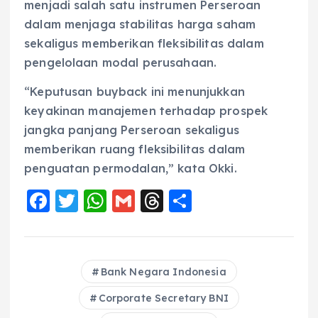
menjadi salah satu instrumen Perseroan
dalam menjaga stabilitas harga saham
sekaligus memberikan fleksibilitas dalam
pengelolaan modal perusahaan.
“Keputusan buyback ini menunjukkan
keyakinan manajemen terhadap prospek
jangka panjang Perseroan sekaligus
memberikan ruang fleksibilitas dalam
penguatan permodalan,” kata Okki.
F
T
W
G
T
S
a
w
h
m
h
h
c
it
a
ai
re
a
e
te
ts
l
a
re
Bank Negara Indonesia
b
r
A
d
Corporate Secretary BNI
o
p
s