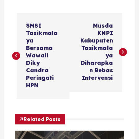
N
SMSI
Musda
a
Tasikmala
KNPI
ya
Kabupaten
v
Bersama
Tasikmala
Wawali
ya
i
Diky
Diharapka
Candra
n Bebas
g
Peringati
Intervensi
HPN
a
s
Related Posts
i