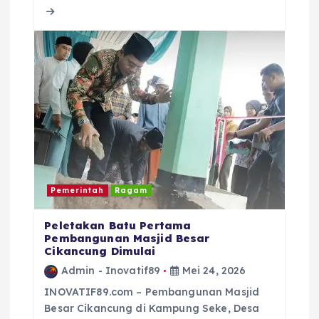
o
p
s
o
p
k
Pemerintah
Ragam
Peletakan Batu Pertama
Pembangunan Masjid Besar
Cikancung Dimulai
Admin - Inovatif89
Mei 24, 2026
INOVATIF89.com – Pembangunan Masjid
Besar Cikancung di Kampung Seke, Desa