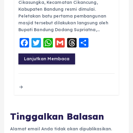
Cikasungka, Kecamatan Cikancung,
Kabupaten Bandung resmi dimulai.
Peletakan batu pertama pembangunan
masjid tersebut dilakukan langsung oleh
Bupati Bandung Dadang Supriatna,…
F
T
W
G
T
S
a
w
h
m
h
h
c
it
a
ai
re
a
Lanjutkan Membaca
e
te
ts
l
a
re
b
r
A
d
o
p
s
o
p
k
Tinggalkan Balasan
Alamat email Anda tidak akan dipublikasikan.