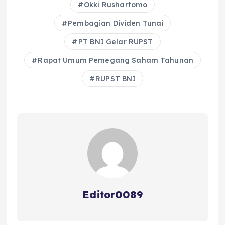
Okki Rushartomo
o
p
Pembagian Dividen Tunai
k
PT BNI Gelar RUPST
Rapat Umum Pemegang Saham Tahunan
RUPST BNI
Editor0089