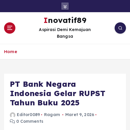
S
k
i
Inovatif89
p
Aspirasi Demi Kemajuan
t
Bangsa
o
c
o
Home
n
t
e
n
PT Bank Negara
t
Indonesia Gelar RUPST
Tahun Buku 2025
Editor0089
Ragam
Maret 9, 2026
0 Comments