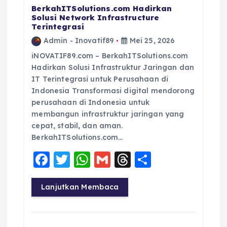
BerkahITSolutions.com Hadirkan
Solusi Network Infrastructure
Terintegrasi
Admin - Inovatif89
Mei 25, 2026
iNOVATIF89.com – BerkahITSolutions.com
Hadirkan Solusi Infrastruktur Jaringan dan
IT Terintegrasi untuk Perusahaan di
Indonesia Transformasi digital mendorong
perusahaan di Indonesia untuk
membangun infrastruktur jaringan yang
cepat, stabil, dan aman.
BerkahITSolutions.com…
F
T
W
G
T
S
a
w
h
m
h
h
c
it
a
ai
re
a
Lanjutkan Membaca
e
te
ts
l
a
re
b
r
A
d