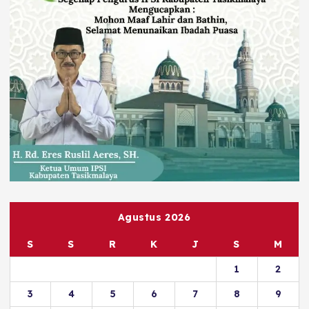
Agustus 2026
S
S
R
K
J
S
M
1
2
3
4
5
6
7
8
9