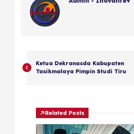
Admin - Inovatif89
N
Ketua Dekranasda Kabupaten
a
Tasikmalaya Pimpin Studi Tiru
v
i
Related Posts
g