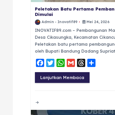
Peletakan Batu Pertama Pemban
Dimulai
Admin - Inovatif89
Mei 24, 2026
INOVATIF89.com – Pembangunan Masj
Desa Cikasungka, Kecamatan Cikancu
Peletakan batu pertama pembangunan
oleh Bupati Bandung Dadang Supria
F
T
W
G
T
S
a
w
h
m
h
h
c
it
a
ai
re
a
Lanjutkan Membaca
e
te
ts
l
a
re
b
r
A
d
o
p
s
o
p