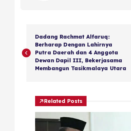
N
Dadang Rachmat Alfaruq:
a
Berharap Dengan Lahirnya
Putra Daerah dan 4 Anggota
v
Dewan Dapil III, Bekerjasama
Membangun Tasikmalaya Utara
i
g
Related Posts
a
s