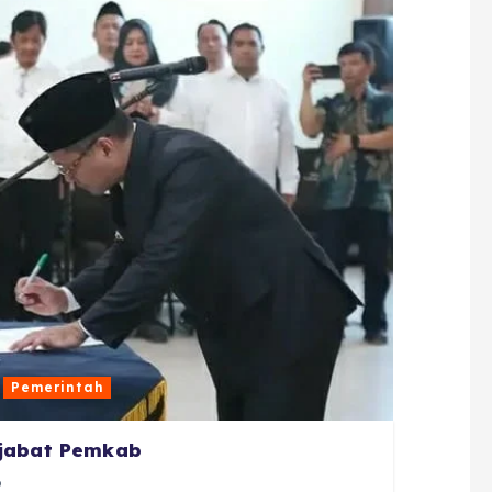
Pemerintah
ejabat Pemkab
6