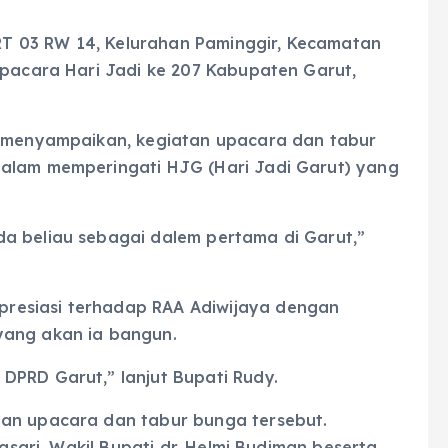
T 03 RW 14, Kelurahan Paminggir, Kecamatan
upacara Hari Jadi ke 207 Kabupaten Garut,
, menyampaikan, kegiatan upacara dan tabur
dalam memperingati HJG (Hari Jadi Garut) yang
a beliau sebagai dalem pertama di Garut,”
resiasi terhadap RAA Adiwijaya dengan
yang akan ia bangun.
DPRD Garut,” lanjut Bupati Rudy.
tan upacara dan tabur bunga tersebut.
iasari, Wakil Bupati dr. Helmi Budiman beserta