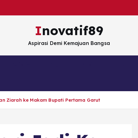
Inovatif89
Aspirasi Demi Kemajuan Bangsa
Peristiwa
Ragam
Nasional
Ekono
gan Ziarah ke Makam Bupati Pertama Garut