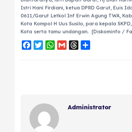
Istri Hani Firdiani, ketua DPRD Garut, Euis I
0611/Garut Letkol Inf Erwin Agung TWA, K
Kota Kompol H Uus Susilo, para kepala SKPD
Kota serta tamu undangan. [Diskominfo / Fa
F
T
W
G
T
S
a
w
h
m
h
h
c
it
a
ai
re
a
e
te
ts
l
a
re
b
r
A
d
o
p
s
o
p
Administrator
k