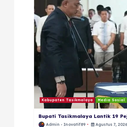
i
p
o
s
Kabupaten Tasikmalaya
Media Sosial
Bupati Tasikmalaya Lantik 19 P
Admin - Inovatif89
Agustus 7, 202