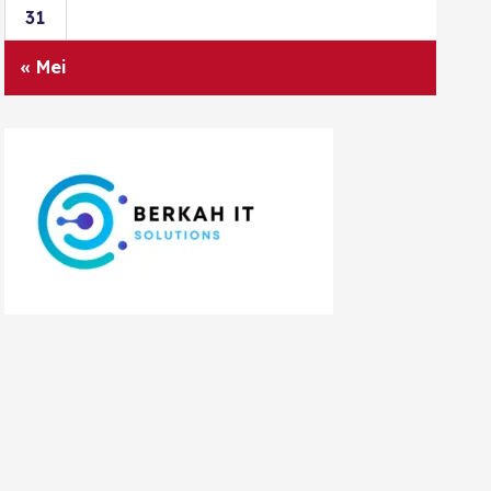
31
« Mei