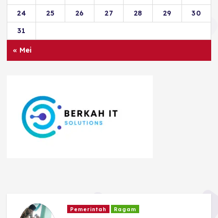
24
25
26
27
28
29
30
31
« Mei
Kriminal dan Hukum
TNI - POLRI