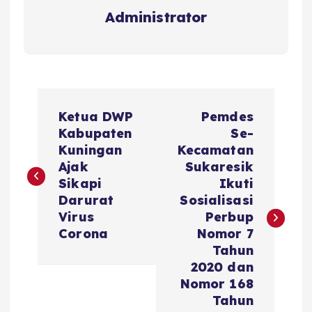
Administrator
N
Ketua DWP
Pemdes
a
Kabupaten
Se-
Kuningan
Kecamatan
v
Ajak
Sukaresik
Sikapi
Ikuti
i
Darurat
Sosialisasi
Virus
Perbup
g
Corona
Nomor 7
Tahun
a
2020 dan
Nomor 168
s
Tahun