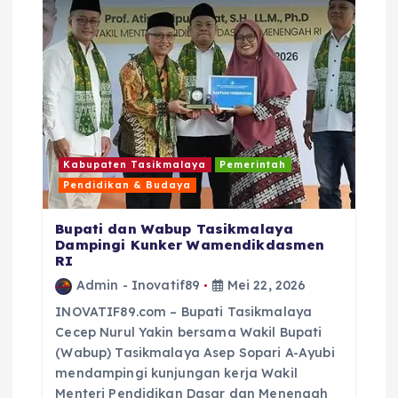
k
Kabupaten Tasikmalaya
Pemerintah
Pendidikan & Budaya
Bupati dan Wabup Tasikmalaya
Dampingi Kunker Wamendikdasmen
RI
Admin - Inovatif89
Mei 22, 2026
INOVATIF89.com – Bupati Tasikmalaya
Cecep Nurul Yakin bersama Wakil Bupati
(Wabup) Tasikmalaya Asep Sopari A-Ayubi
mendampingi kunjungan kerja Wakil
Menteri Pendidikan Dasar dan Menengah