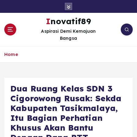
S
k
i
Inovatif89
p
Aspirasi Demi Kemajuan
t
Bangsa
o
c
o
Home
n
t
e
n
Dua Ruang Kelas SDN 3
t
Cigorowong Rusak: Sekda
Kabupaten Tasikmalaya,
Itu Bagian Perhatian
Khusus Akan Bantu