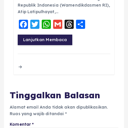
Republik Indonesia (Wamendikdasmen RI),
Atip Latipulhayat,…
F
T
W
G
T
S
a
w
h
m
h
h
c
it
a
ai
re
a
Lanjutkan Membaca
e
te
ts
l
a
re
b
r
A
d
o
p
s
o
p
k
Tinggalkan Balasan
Alamat email Anda tidak akan dipublikasikan.
Ruas yang wajib ditandai
*
Komentar
*