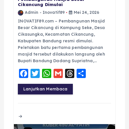
Cikancung Dimulai
Admin - Inovatif89
Mei 24, 2026
INOVATIF89.com – Pembangunan Masjid
Besar Cikancung di Kampung Seke, Desa
Cikasungka, Kecamatan Cikancung,
Kabupaten Bandung resmi dimulai.
Peletakan batu pertama pembangunan
masjid tersebut dilakukan langsung oleh
Bupati Bandung Dadang Supriatna,…
F
T
W
G
T
S
a
w
h
m
h
h
c
it
a
ai
re
a
Lanjutkan Membaca
e
te
ts
l
a
re
b
r
A
d
o
p
s
o
p