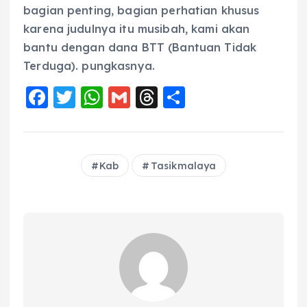
bagian penting, bagian perhatian khusus
karena judulnya itu musibah, kami akan
bantu dengan dana BTT (Bantuan Tidak
Terduga). pungkasnya.
F
T
W
G
T
S
a
w
h
m
h
h
c
it
a
ai
re
a
e
te
ts
l
a
re
Kab
Tasikmalaya
b
r
A
d
o
p
s
o
p
k